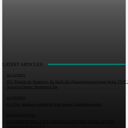
LATEST ARTICLES
ALLGEMEIN
HU-Termin in Stuttgart: So läuft die Hauptuntersuchung beim TÜ
Service-Center Stuttgart-City
ALLGEMEIN
Go Ost: Stuttgart entdeckt sein neues Lieblingsviertel
REGIONALPOLITIK
BADESEEN IM LAND ÜBERZEUGEN MIT SEHR GUTER
WASSERQUALITÄT