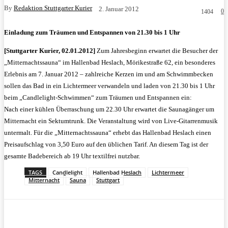
By
Redaktion Stuttgarter Kurier
2. Januar 2012
0
1404
Einladung zum Träumen und Entspannen von 21.30 bis 1 Uhr
[Stuttgarter Kurier, 02.01.2012]
Zum Jahresbeginn erwartet die Besucher der
„Mitternachtssauna“ im Hallenbad Heslach, Mörikestraße 62, ein besonderes
Erlebnis am 7. Januar 2012 – zahlreiche Kerzen im und am Schwimmbecken
sollen das Bad in ein Lichtermeer verwandeln und laden von 21.30 bis 1 Uhr
beim „Candlelight-Schwimmen“ zum Träumen und Entspannen ein:
Nach einer kühlen Überraschung um 22.30 Uhr erwartet die Saunagänger um
Mitternacht ein Sektumtrunk. Die Veranstaltung wird von Live-Gitarrenmusik
untermalt.
Für die „Mitternachtssauna“ erhebt das Hallenbad Heslach einen
Preisaufschlag von 3,50 Euro auf den üblichen Tarif. An diesem Tag ist der
gesamte Badebereich ab 19 Uhr textilfrei nutzbar.
TAGS
Candlelight
Hallenbad Heslach
Lichtermeer
Mitternacht
Sauna
Stuttgart