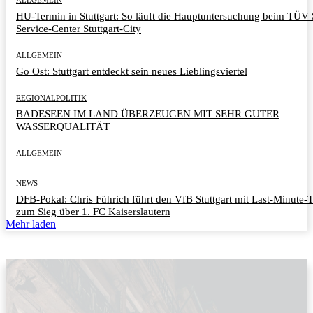
HU-Termin in Stuttgart: So läuft die Hauptuntersuchung beim TÜ
Service-Center Stuttgart-City
ALLGEMEIN
Go Ost: Stuttgart entdeckt sein neues Lieblingsviertel
REGIONALPOLITIK
BADESEEN IM LAND ÜBERZEUGEN MIT SEHR GUTER
WASSERQUALITÄT
ALLGEMEIN
NEWS
DFB-Pokal: Chris Führich führt den VfB Stuttgart mit Last-Minute-
zum Sieg über 1. FC Kaiserslautern
Mehr laden