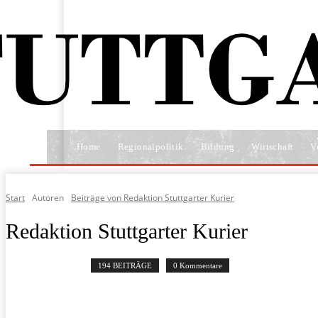
Home
Regionalpolitik
Bildung
Wirtschaft
V
Start
Autoren
Beiträge von Redaktion Stuttgarter Kurier
Redaktion Stuttgarter Kurier
194 BEITRÄGE
0 Kommentare