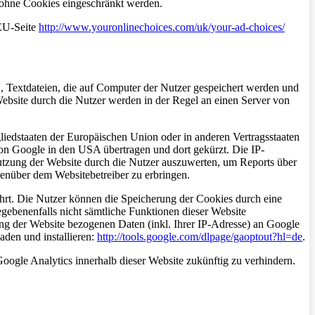
 ohne Cookies eingeschränkt werden.
EU-Seite
http://www.youronlinechoices.com/uk/your-ad-choices/
, Textdateien, die auf Computer der Nutzer gespeichert werden und
ebsite durch die Nutzer werden in der Regel an einen Server von
liedstaaten der Europäischen Union oder in anderen Vertragsstaaten
on Google in den USA übertragen und dort gekürzt. Die IP-
Nutzung der Website durch die Nutzer auszuwerten, um Reports über
enüber dem Websitebetreiber zu erbringen.
rt. Die Nutzer können die Speicherung der Cookies durch eine
egebenenfalls nicht sämtliche Funktionen dieser Website
ng der Website bezogenen Daten (inkl. Ihrer IP-Adresse) an Google
aden und installieren:
http://tools.google.com/dlpage/gaoptout?hl=de
.
Google Analytics innerhalb dieser Website zukünftig zu verhindern.