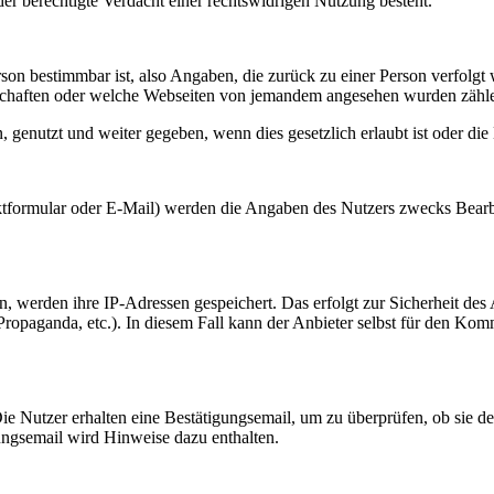
er berechtigte Verdacht einer rechtswidrigen Nutzung besteht.
rson bestimmbar ist, also Angaben, die zurück zu einer Person verfolg
schaften oder welche Webseiten von jemandem angesehen wurden zähl
nutzt und weiter gegeben, wenn dies gesetzlich erlaubt ist oder die 
tformular oder E-Mail) werden die Angaben des Nutzers zwecks Bearbe
 werden ihre IP-Adressen gespeichert. Das erfolgt zur Sicherheit des
 Propaganda, etc.). In diesem Fall kann der Anbieter selbst für den Kom
Nutzer erhalten eine Bestätigungsemail, um zu überprüfen, ob sie de
ngsemail wird Hinweise dazu enthalten.