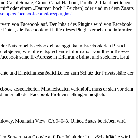
nd Canal Square, Grand Canal Harbour, Dublin 2, Irland betrieben
lt mir“ oder einem „Daumen hoch“-Zeichen) oder sind mit dem Zusatz
evelopers.facebook.com/docs/plugins/
.
Servern von Facebook auf. Der Inhalt des Plugins wird von Facebook
 Daten, die Facebook mit Hilfe dieses Plugins erhebt und informiert
st der Nutzer bei Facebook eingeloggt, kann Facebook den Besuch
ar abgeben, wird die entsprechende Information von Ihrem Browser
s Facebook seine IP-Adresse in Erfahrung bringt und speichert. Laut
te und Einstellungsmöglichkeiten zum Schutz der Privatsphäre der
ebook gespeicherten Mitgliedsdaten verknüpft, muss er sich vor dem
 innerhalb der Facebook-Profileinstellungen möglich:
arkway, Mountain View, CA 94043, United States betrieben wird
 den Servern von Google auf. Der Inhalt der “+1″-Schaltfläche wird