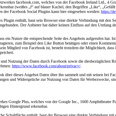
etzwerkes facebook.com, welches von der Facebook Ireland Ltd., 4 Gra
kennbar (weißes „f“ auf blauer Kachel, den Begriffen „Like“, „Gefäl
en der Facebook Social Plugins kann hier eingesehen werden:
https://d
hes Plugin enthält, baut sein Browser eine direkte Verbindung mit den 
ingebunden. Der Anbieter hat daher keinen Einfluss auf den Umfang der
ass ein Nutzer die entsprechende Seite des Angebots aufgerufen hat. I
agieren, zum Beispiel den Like Button betätigen oder einen Komment
 kein Mitglied von Facebook ist, besteht trotzdem die Möglichkeit, das
peichert.
und Nutzung der Daten durch Facebook sowie die diesbezüglichen Rech
nehmen:
https://www.facebook.com/about/privacy/
.
ok über dieses Angebot Daten über ihn sammelt und mit seinen bei Fac
ellungen und Widersprüche zur Nutzung von Daten für Werbezwecke, sind
erkes Google Plus, welches von der Google Inc., 1600 Amphitheatre P
bigen Hintergrund erkennbar.
che Schaltfläche enthält, baut der Browser eine direkte Verbindung mit