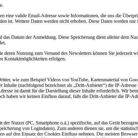
e.
 eine valide Email-Adresse sowie Informationen, die uns die Überprü
den ist. Weitere Daten werden nicht erhoben. Diese Daten werden nur 
 das Datum der Anmeldung. Diese Speicherung dient alleine dem Nachw
et.
ie deren Nutzung zum Versand des Newsletters können Sie jederzeit wi
den Kontaktmöglichkeiten erfolgen.
Dritter, wie zum Beispiel Videos von YouTube, Kartenmaterial von G
er Inhalte (nachfolgend bezeichnet als „Dritt-Anbieter“) die IP-Adress
resse ist damit für die Darstellung dieser Inhalte erforderlich. Wir b
ch haben wir keinen Einfluss darauf, falls die Dritt-Anbieter die IP-Ad
ät der Nutzer (PC, Smartphone o.ä.) spezifische, auf das Gerät bezoge
peicherung von Logindaten). Zum anderen dienen sie, um die statistis
en auf den Einsatz der Cookies Einfluss nehmen. Die meisten Browser 