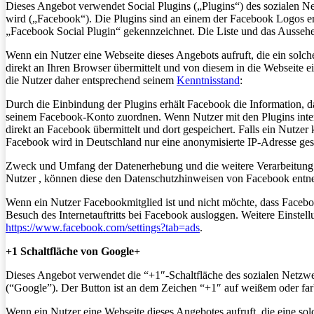
Dieses Angebot verwendet Social Plugins („Plugins“) des sozialen N
wird („Facebook“). Die Plugins sind an einem der Facebook Logos er
„Facebook Social Plugin“ gekennzeichnet. Die Liste und das Ausseh
Wenn ein Nutzer eine Webseite dieses Angebots aufruft, die ein solc
direkt an Ihren Browser übermittelt und von diesem in die Webseite e
die Nutzer daher entsprechend seinem
Kenntnisstand
:
Durch die Einbindung der Plugins erhält Facebook die Information, d
seinem Facebook-Konto zuordnen. Wenn Nutzer mit den Plugins inter
direkt an Facebook übermittelt und dort gespeichert. Falls ein Nutzer
Facebook wird in Deutschland nur eine anonymisierte IP-Adresse ges
Zweck und Umfang der Datenerhebung und die weitere Verarbeitung 
Nutzer , können diese den Datenschutzhinweisen von Facebook ent
Wenn ein Nutzer Facebookmitglied ist und nicht möchte, dass Facebo
Besuch des Internetauftritts bei Facebook ausloggen. Weitere Einst
https://www.facebook.com/settings?tab=ads
.
+1 Schaltfläche von Google+
Dieses Angebot verwendet die “+1″-Schaltfläche des sozialen Netzw
(“Google”). Der Button ist an dem Zeichen “+1″ auf weißem oder far
Wenn ein Nutzer eine Webseite dieses Angebotes aufruft, die eine sol