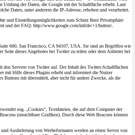
en Umfang der Daten, die Google mit der Schaltfläche erhebt. Laut
lche Daten, unter anderem die IP-Adresse, erhoben und verarbeitet.
e und Einstellungsmöglichkeiten zum Schutz Ihrer Privatsphäre
ml und der FAQ: http://www.google.com/intl/de/+1/button/.
 Suite 600, San Francisco, CA 94107, USA. Sie sind an Begriffen wie
er Seite dieses Angebotes bei Twitter zu teilen oder dem Anbieter bei
it den Servern von Twitter auf. Der Inhalt des Twitter-Schaltflächen
r mit Hilfe dieses Plugins erhebt und informiert die Nutzer
Buttons mit übermittelt, aber nicht für andere Zwecke, als die
wendet sog. „Cookies“, Textdateien, die auf dem Computer der
 Beacons (unsichtbare Grafiken). Durch diese Web Beacons können
r) und Auslieferung von Werbeformaten werden an einen Server von