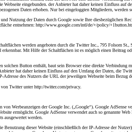
ie Webseite eingebunden. der Anbieter hat daher keinen Einfluss auf d
bezogenen Daten erhoben. Nur bei eingeloggten Mitgliedern, werden so
nd Nutzung der Daten durch Google sowie Ihre diesbezüglichen Recht
läche entnehmen: http://www.google.com/intl/de/+/policy/+1button.ht
chaltflächen werden angeboten durch die Twitter Inc., 795 Folsom St.,
 erkennbar. Mit Hilfe der Schaltflächen ist es möglich einen Beitrag od
nen solchen Button enthält, baut sein Browser eine direkte Verbindung m
nbieter hat daher keinen Einfluss auf den Umfang der Daten, die Twitte
P-Adresse des Nutzers die URL der jeweiligen Webseite beim Bezug des 
on Twitter unter http://twitter.com/privacy.
n von Werbeanzeigen der Google Inc. („Google“). Google AdSense ver
 Website ermöglicht. Google AdSense verwendet auch so genannte Web
ts ausgewertet werden.
e Benutzung dieser Website (einschließlich der IP-Adresse der Nutze