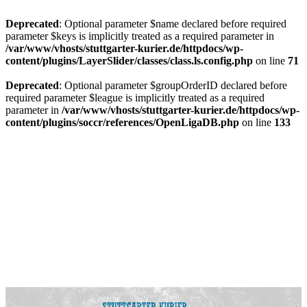
Deprecated
: Optional parameter $name declared before required
parameter $keys is implicitly treated as a required parameter in
/var/www/vhosts/stuttgarter-kurier.de/httpdocs/wp-
content/plugins/LayerSlider/classes/class.ls.config.php
on line
71
Deprecated
: Optional parameter $groupOrderID declared before
required parameter $league is implicitly treated as a required
parameter in
/var/www/vhosts/stuttgarter-kurier.de/httpdocs/wp-
content/plugins/soccr/references/OpenLigaDB.php
on line
133