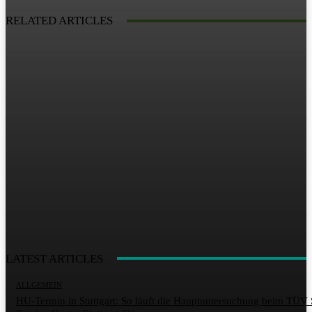
RELATED ARTICLES
LATEST ARTICLES
ALLGEMEIN
HU-Termin in Stuttgart: So läuft die Hauptuntersuchung beim TÜ