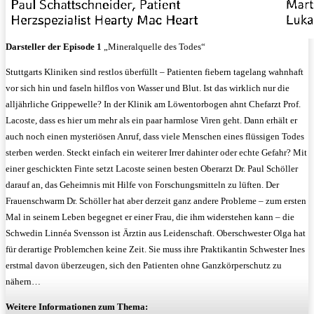
Darsteller der Episode 1
„Mineralquelle des Todes“
Stuttgarts Kliniken sind restlos überfüllt – Patienten fiebern tagelang wahnhaft
vor sich hin und faseln hilflos von Wasser und Blut. Ist das wirklich nur die
alljährliche Grippewelle? In der Klinik am Löwentorbogen ahnt Chefarzt Prof.
Lacoste, dass es hier um mehr als ein paar harmlose Viren geht. Dann erhält er
auch noch einen mysteriösen Anruf, dass viele Menschen eines flüssigen Todes
sterben werden. Steckt einfach ein weiterer Irrer dahinter oder echte Gefahr? Mit
einer geschickten Finte setzt Lacoste seinen besten Oberarzt Dr. Paul Schöller
darauf an, das Geheimnis mit Hilfe von Forschungsmitteln zu lüften. Der
Frauenschwarm Dr. Schöller hat aber derzeit ganz andere Probleme – zum ersten
Mal in seinem Leben begegnet er einer Frau, die ihm widerstehen kann – die
Schwedin Linnéa Svensson ist Ärztin aus Leidenschaft. Oberschwester Olga hat
für derartige Problemchen keine Zeit. Sie muss ihre Praktikantin Schwester Ines
erstmal davon überzeugen, sich den Patienten ohne Ganzkörperschutz zu
nähern…
Weitere Informationen zum Thema: