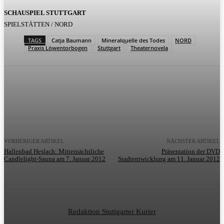
SCHAUSPIEL STUTTGART
SPIELSTÄTTEN / NORD
TAGS
Catja Baumann
Mineralquelle des Todes
NORD
Praxis Löwentorbogen
Stuttgart
Theaternovela
VORHERIGER ARTIKEL
NÄCHSTER ARTIKEL
Hallenbad Heslach: Mitternächtliche
Präsentation der DVD
Candlelight-Sauna am 7. Januar 2012
Stadtentwicklung am 11. Januar 2012
Redaktion Stuttgarter Kurier