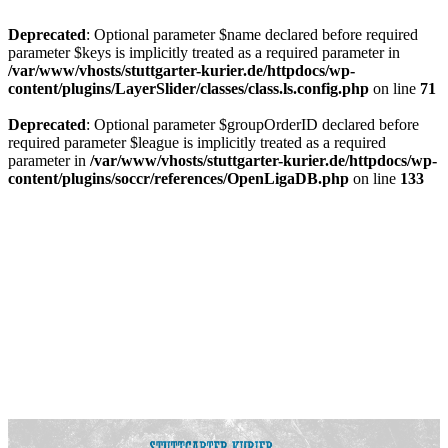
Deprecated
: Optional parameter $name declared before required
parameter $keys is implicitly treated as a required parameter in
/var/www/vhosts/stuttgarter-kurier.de/httpdocs/wp-
content/plugins/LayerSlider/classes/class.ls.config.php
on line
71
Deprecated
: Optional parameter $groupOrderID declared before
required parameter $league is implicitly treated as a required
parameter in
/var/www/vhosts/stuttgarter-kurier.de/httpdocs/wp-
content/plugins/soccr/references/OpenLigaDB.php
on line
133