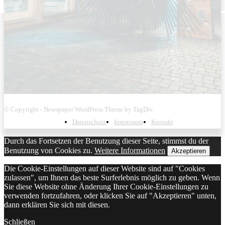
© Copyright - Newspaper WordPress Theme by TagDiv
Datenschutz
Impressum
Kontakt
Durch das Fortsetzen der Benutzung dieser Seite, stimmst du der
Benutzung von Cookies zu.
Weitere Informationen
Akzeptieren
Die Cookie-Einstellungen auf dieser Website sind auf "Cookies
zulassen", um Ihnen das beste Surferlebnis möglich zu geben. Wenn
Sie diese Website ohne Änderung Ihrer Cookie-Einstellungen zu
verwenden fortzufahren, oder klicken Sie auf "Akzeptieren" unten,
dann erklären Sie sich mit diesen.
Schließen