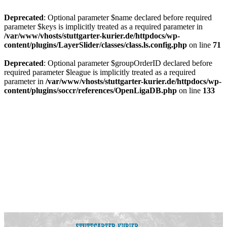
Deprecated
: Optional parameter $name declared before required
parameter $keys is implicitly treated as a required parameter in
/var/www/vhosts/stuttgarter-kurier.de/httpdocs/wp-
content/plugins/LayerSlider/classes/class.ls.config.php
on line
71
Deprecated
: Optional parameter $groupOrderID declared before
required parameter $league is implicitly treated as a required
parameter in
/var/www/vhosts/stuttgarter-kurier.de/httpdocs/wp-
content/plugins/soccr/references/OpenLigaDB.php
on line
133