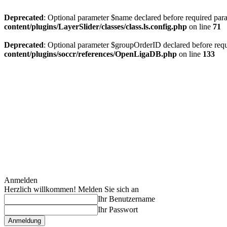
Deprecated
: Optional parameter $name declared before required param
content/plugins/LayerSlider/classes/class.ls.config.php
on line
71
Deprecated
: Optional parameter $groupOrderID declared before requi
content/plugins/soccr/references/OpenLigaDB.php
on line
133
Anmelden
Herzlich willkommen! Melden Sie sich an
Ihr Benutzername
Ihr Passwort