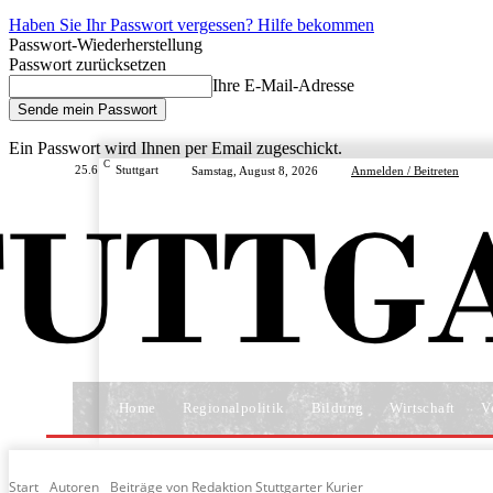
Haben Sie Ihr Passwort vergessen? Hilfe bekommen
Passwort-Wiederherstellung
Passwort zurücksetzen
Ihre E-Mail-Adresse
Ein Passwort wird Ihnen per Email zugeschickt.
C
25.6
Stuttgart
Samstag, August 8, 2026
Anmelden / Beitreten
Home
Regionalpolitik
Bildung
Wirtschaft
V
Start
Autoren
Beiträge von Redaktion Stuttgarter Kurier