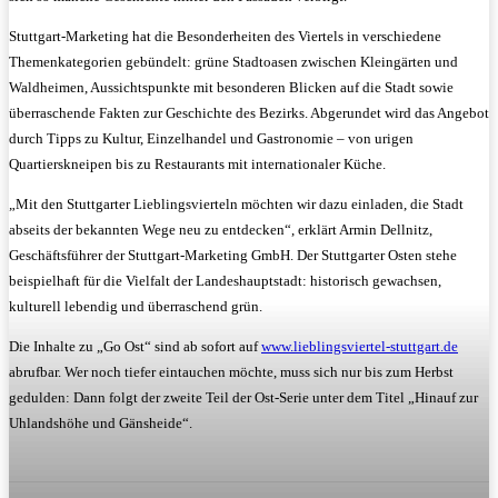
Stuttgart-Marketing hat die Besonderheiten des Viertels in verschiedene
Themenkategorien gebündelt: grüne Stadtoasen zwischen Kleingärten und
Waldheimen, Aussichtspunkte mit besonderen Blicken auf die Stadt sowie
überraschende Fakten zur Geschichte des Bezirks. Abgerundet wird das Angebot
durch Tipps zu Kultur, Einzelhandel und Gastronomie – von urigen
Quartierskneipen bis zu Restaurants mit internationaler Küche.
„Mit den Stuttgarter Lieblingsvierteln möchten wir dazu einladen, die Stadt
abseits der bekannten Wege neu zu entdecken“, erklärt Armin Dellnitz,
Geschäftsführer der Stuttgart-Marketing GmbH. Der Stuttgarter Osten stehe
beispielhaft für die Vielfalt der Landeshauptstadt: historisch gewachsen,
kulturell lebendig und überraschend grün.
Die Inhalte zu „Go Ost“ sind ab sofort auf
www.lieblingsviertel-stuttgart.de
abrufbar. Wer noch tiefer eintauchen möchte, muss sich nur bis zum Herbst
gedulden: Dann folgt der zweite Teil der Ost-Serie unter dem Titel „Hinauf zur
Uhlandshöhe und Gänsheide“.