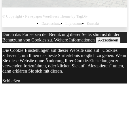
© Copyright - Newspaper WordPress Theme by TagDiv
Datenschutz
Impressum
Kontakt
Durch das Fortsetzen der Benutzung dieser Seite, stimmst du der
Benutzung von Cookies zu.
Weitere Informationen
Akzeptieren
Die Cookie-Einstellungen auf dieser Website sind auf "Cookies
zulassen", um Ihnen das beste Surferlebnis möglich zu geben. Wenn
Sie diese Website ohne Änderung Ihrer Cookie-Einstellungen zu
verwenden fortzufahren, oder klicken Sie auf "Akzeptieren" unten,
dann erklären Sie sich mit diesen.
Schließen