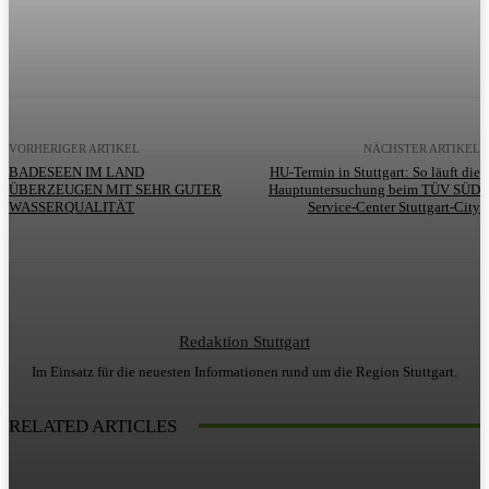
VORHERIGER ARTIKEL
NÄCHSTER ARTIKEL
BADESEEN IM LAND
HU-Termin in Stuttgart: So läuft die
ÜBERZEUGEN MIT SEHR GUTER
Hauptuntersuchung beim TÜV SÜD
WASSERQUALITÄT
Service-Center Stuttgart-City
Redaktion Stuttgart
Im Einsatz für die neuesten Informationen rund um die Region Stuttgart.
RELATED ARTICLES