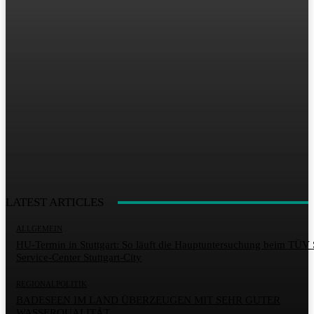
LATEST ARTICLES
ALLGEMEIN
HU-Termin in Stuttgart: So läuft die Hauptuntersuchung beim TÜ
Service-Center Stuttgart-City
REGIONALPOLITIK
BADESEEN IM LAND ÜBERZEUGEN MIT SEHR GUTER
WASSERQUALITÄT