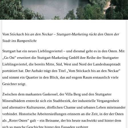
Vom Stöckach bis an den Neckar – Stuttgart-Marketing rückt den Osten der
Stadt ins Rampenlicht
Stuttgart hat ein neues Lieblingsviertel – und diesmal geht es in den Osten. Mit
„Go Ost“ erweitert die Stuttgart-Marketing GmbH ihre Reihe der Stuttgarter
Lieblingsviertel, die bereits Mitte, Süd, West und Nord der Landeshauptstadt
porträtiert hat. Der Auftakt trägt den Titel „Vom Stöckach bis an den Neckar“
und nimmt ein Quartier in den Blick, das auf engem Raum erstaunlich viele
Gesichter zeigt.
Zwischen dem markanten Gaskessel, der Villa Berg und den Stuttgarter
Mineralbädern erstreckt sich ein Stadtbezirk, der industrielle Vergangenheit
und alternative Kulturszene, dörflichen Charme und urbanes Leben miteinander
verbindet. Historische Arbeitersiedlungen erinnern an die Zeit, in der der Osten
als „Roter Osten“ galt – ein Beiname, der bis heute nachwirkt und hinter dem
sich so manche Geschichte hinter den Fassaden verbirgt.