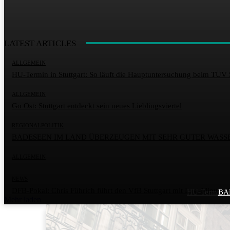
LATEST ARTICLES
ALLGEMEIN
HU-Termin in Stuttgart: So läuft die Hauptuntersuchung beim TÜV 
ALLGEMEIN
Go Ost: Stuttgart entdeckt sein neues Lieblingsviertel
REGIONALPOLITIK
BADESEEN IM LAND ÜBERZEUGEN MIT SEHR GUTER WASS
ALLGEMEIN
NEWS
DFB-Pokal: Chris Führich führt den VfB Stuttgart mit Last-Minute-T
HU-Termin in
BA
Mehr laden