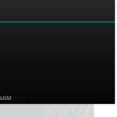
r Stuttgart-City
LITÄT