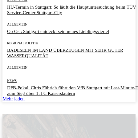
HU-Termin in Stuttgart: So läuft die Hauptuntersuchung beim TÜ
Service-Center Stuttgart-City
ALLGEMEIN
Go Ost: Stuttgart entdeckt sein neues Lieblingsviertel
REGIONALPOLITIK
BADESEEN IM LAND ÜBERZEUGEN MIT SEHR GUTER
WASSERQUALITÄT
ALLGEMEIN
NEWS
DFB-Pokal: Chris Führich führt den VfB Stuttgart mit Last-Minute-
zum Sieg über 1. FC Kaiserslautern
Mehr laden