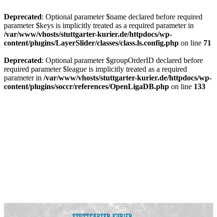
Deprecated
: Optional parameter $name declared before required
parameter $keys is implicitly treated as a required parameter in
/var/www/vhosts/stuttgarter-kurier.de/httpdocs/wp-
content/plugins/LayerSlider/classes/class.ls.config.php
on line
71
Deprecated
: Optional parameter $groupOrderID declared before
required parameter $league is implicitly treated as a required
parameter in
/var/www/vhosts/stuttgarter-kurier.de/httpdocs/wp-
content/plugins/soccr/references/OpenLigaDB.php
on line
133