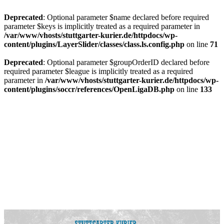
Deprecated
: Optional parameter $name declared before required
parameter $keys is implicitly treated as a required parameter in
/var/www/vhosts/stuttgarter-kurier.de/httpdocs/wp-
content/plugins/LayerSlider/classes/class.ls.config.php
on line
71
Deprecated
: Optional parameter $groupOrderID declared before
required parameter $league is implicitly treated as a required
parameter in
/var/www/vhosts/stuttgarter-kurier.de/httpdocs/wp-
content/plugins/soccr/references/OpenLigaDB.php
on line
133