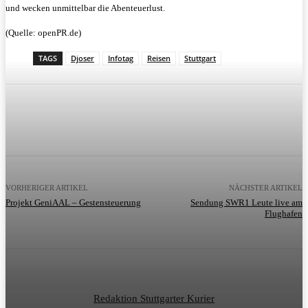
und wecken unmittelbar die Abenteuerlust.
(Quelle: openPR.de)
TAGS
Djoser
Infotag
Reisen
Stuttgart
VORHERIGER ARTIKEL
NÄCHSTER ARTIKEL
Projekt GeniAAL – Gestensteuerung
Sendung SWR1 Leute live am
Flughafen
Redaktion Stuttgarter Kurier