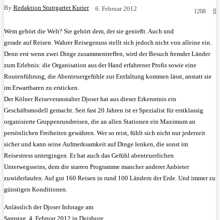
By
Redaktion Stuttgarter Kurier
6. Februar 2012
0
1208
Wem gehört die Welt? Sie gehört dem, der sie genießt. Auch und
gerade auf Reisen. Wahrer Reisegenuss stellt sich jedoch nicht von alleine ein.
Denn erst wenn zwei Dinge zusammentreffen, wird der Besuch fremder Länder
zum Erlebnis: die Organisation aus der Hand erfahrener Profis sowie eine
Routenführung, die Abenteuergefühle zur Entfaltung kommen lässt, anstatt sie
im Erwartbaren zu ersticken.
Der Kölner Reiseveranstalter Djoser hat aus dieser Erkenntnis ein
Geschäftsmodell gemacht. Seit fast 20 Jahren ist er Spezialist für erstklassig
organisierte Gruppenrundreisen, die an allen Stationen ein Maximum an
persönlichen Freiheiten gewähren. Wer so reist, fühlt sich nicht nur jederzeit
sicher und kann seine Aufmerksamkeit auf Dinge lenken, die sonst im
Reisestress untergingen. Er hat auch das Gefühl abenteuerlichen
Unterwegsseins, dem die starren Programme mancher anderer Anbieter
zuwiderlaufen. Auf gut 160 Reisen in rund 100 Ländern der Erde. Und immer zu
günstigen Konditionen.
Anlässlich der Djoser Infotage am
Samstag, 4. Februar 2012 in Duisburg