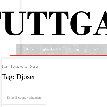
Home
Regionalpolitik
Bildung
Wirtschaft
V
Start
Schlagworte
Djoser
Tag:
Djoser
Keine Beiträge vorhanden