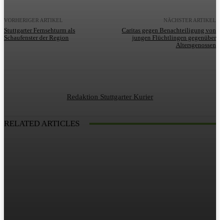
VORHERIGER ARTIKEL
NÄCHSTER ARTIKEL
Stuttgarter Fernsehturm als
Caritas gegen Benachteiligung von
Schaufenster der Region
jungen Flüchtlingen gegenüber
Altersgenossen
Redaktion Stuttgarter Kurier
RELATED ARTICLES