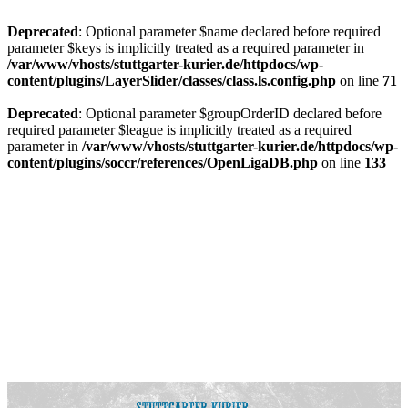
Deprecated
: Optional parameter $name declared before required
parameter $keys is implicitly treated as a required parameter in
/var/www/vhosts/stuttgarter-kurier.de/httpdocs/wp-
content/plugins/LayerSlider/classes/class.ls.config.php
on line
71
Deprecated
: Optional parameter $groupOrderID declared before
required parameter $league is implicitly treated as a required
parameter in
/var/www/vhosts/stuttgarter-kurier.de/httpdocs/wp-
content/plugins/soccr/references/OpenLigaDB.php
on line
133