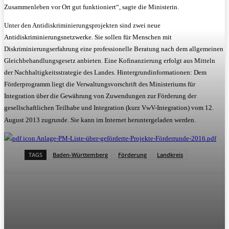
Zusammenleben vor Ort gut funktioniert“, sagte die Ministerin.
Unter den Antidiskriminierungsprojekten sind zwei neue
Antidiskriminierungsnetzwerke. Sie sollen für Menschen mit
Diskriminierungserfahrung eine professionelle Beratung nach dem allgemeinen
Gleichbehandlungsgesetz anbieten. Eine Kofinanzierung erfolgt aus Mitteln
der Nachhaltigkeitsstrategie des Landes. Hintergrundinformationen: Dem
Förderprogramm liegt die Verwaltungsvorschrift des Ministeriums für
Integration über die Gewährung von Zuwendungen zur Förderung der
gesellschaftlichen Teilhabe und Integration (kurz VwV-Integration) vom 12.
August 2013 zugrunde. Sie kann im Internet heruntergeladen werden.
Anlage-PM-Liste-über-geförderte-Projekte-Förderrunde-2016.pdf
TAGS
Baden-Württemberg
Förderung
Landkreis