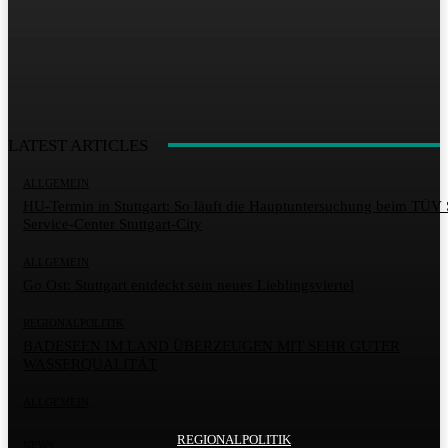
LATEST ARTICLES
ALLGEMEIN
HU-Termin in Stuttgart: So läuft die Hauptuntersuchung beim TÜ
Service-Center Stuttgart-City
ALLGEMEIN
Go Ost: Stuttgart entdeckt sein neues Lieblingsviertel
REGIONALPOLITIK
BADESEEN IM LAND ÜBERZEUGEN MIT SEHR GUTER
WASSERQUALITÄT
ALLGEMEIN
REGIONALPOLITIK
ALLGEMEIN
NEWS