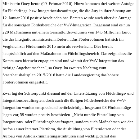
Ministerin Öney heute (09. Februar 2016). Hinzu kommen drei weitere Anträge
für Flüchtlings- bzw. Integrationsbeauftragte, die die Jury in ihrer Sitzung am
12. Januar 2016 positiv beschieden hat. Beraten wurde auch über die Anträge
für die sonstigen Förderbereiche der VwV-Integration. Insgesamt sind es nun
220 Maßnahmen mit einem Gesamtfördervolumen von 14,6 Millionen Euro,
die das Integrationsministerium fördert. „Das Fördervolumen hat sich im
Vergleich zur Förderrunde 2015 mehr als vervierfacht. Dies beruht
hauptsächlich auf den Maßnahmen im Flüchtlingsbereich. Das zeigt, dass die
Kommunen hier sehr engagiert sind und wir mit der VwV-Integration das
richtige Angebot machen“, so Öney. Im zweiten Nachtrag zum
Staatshaushaltsplan 2015/2016 hatte die Landesregierung das höhere
Fördervolumen eingestellt.
Zwar lag der Schwerpunkt diesmal auf der Unterstützung von Flüchtlings- und
Integrationsbeauftragten, doch auch die übrigen Förderbereiche der VwV-
Integration wurden entsprechend berücksichtigt. Insgesamt 93 Förderanträge
lagen vor, 59 wurden positiv beschieden. „Nicht nur die Einstellung von
Integrations- oder Flüchtlingsbeauftragten, sondern auch Maßnahmen wie der
Aufbau einer Internet-Plattform, die Ausbildung von Elternlotsen oder der
Aufbau von Antidiskriminierungsstrukturen sind wichtig, damit das