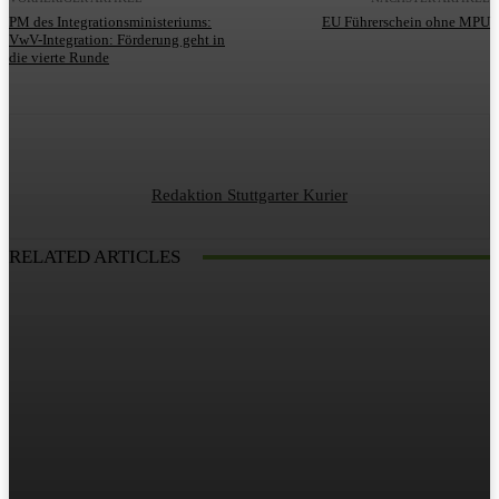
PM des Integrationsministeriums:
EU Führerschein ohne MPU
VwV-Integration: Förderung geht in
die vierte Runde
Redaktion Stuttgarter Kurier
RELATED ARTICLES