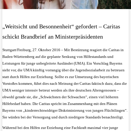
„Weitsicht und Besonnenheit“ gefordert – Caritas
schickt Brandbrief an Ministerpräsidenten
Stuttgart/Freiburg, 27. Oktober 2016 – Mit Bestürzung reagiert die Caritas in
Baden-Württemberg auf die geplante Senkung von Hilfestandards und
Leistungen für junge unbegleitete Ausländer (UMA). Ein Vorschlag Bayerns
sieht vor, die UMA künftig vorrangig über die Jugendsozialarbeit zu betreuen
statt durch Hilfen zur Erziehung. Sollte es zur Umsetzung des bayerischen
Vorstoßes kommen, führt dies nach Meinung der Caritas faktisch dazu, dass die
UMA weniger intensiv betreut werden als ihre deutschen Altersgenossen –
obwohl gerade sie, die „Schwächsten der Schwachen“, einen viel höheren
Hilfebedarf haben. Die Caritas spricht im Zusammenhang mit den Plänen
Bayerns von „kinderrechtswidriger Diskriminierung von jungen Flüchtlingen“.
Sie würden bei der Versorgung und durch niedrigere Standards benachteiligt.
Während bei den Hilfen zur Erziehung eine Fachkraft maximal vier junge