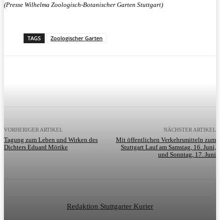
(Presse Wilhelma Zoologisch-Botanischer Garten Stuttgart)
TAGS
Zoologischer Garten
VORHERIGER ARTIKEL
NÄCHSTER ARTIKEL
Tagung zum Leben und Wirken des
Mit öffentlichen Verkehrsmitteln zum
Dichters Eduard Mörike
Stuttgart Lauf am Samstag, 16. Juni,
und Sonntag, 17. Juni
Redaktion Stuttgarter Kurier