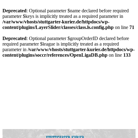
Deprecated
: Optional parameter $name declared before required
parameter $keys is implicitly treated as a required parameter in
/var/www/vhosts/stuttgarter-kurier.de/httpdocs/wp-
content/plugins/LayerSlider/classes/class.ls.config.php
on line
71
Deprecated
: Optional parameter $groupOrderID declared before
required parameter $league is implicitly treated as a required
parameter in
/var/www/vhosts/stuttgarter-kurier.de/httpdocs/wp-
content/plugins/soccr/references/OpenLigaDB.php
on line
133