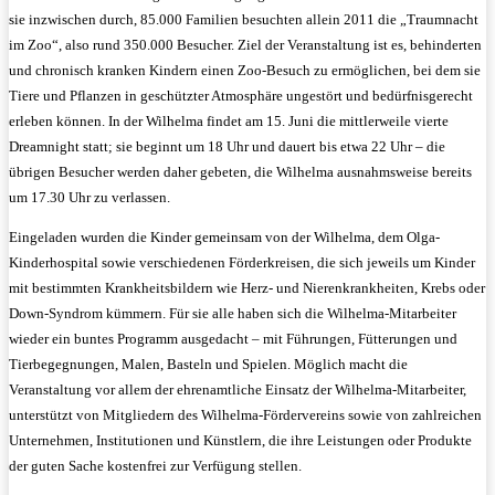
sie inzwischen durch, 85.000 Familien besuchten allein 2011 die „Traumnacht
im Zoo“, also rund 350.000 Besucher. Ziel der Veranstaltung ist es, behinderten
und chronisch kranken Kindern einen Zoo-Besuch zu ermöglichen, bei dem sie
Tiere und Pflanzen in geschützter Atmosphäre ungestört und bedürfnisgerecht
erleben können. In der Wilhelma findet am 15. Juni die mittlerweile vierte
Dreamnight statt; sie beginnt um 18 Uhr und dauert bis etwa 22 Uhr – die
übrigen Besucher werden daher gebeten, die Wilhelma ausnahmsweise bereits
um 17.30 Uhr zu verlassen.
Eingeladen wurden die Kinder gemeinsam von der Wilhelma, dem Olga-
Kinderhospital sowie verschiedenen Förderkreisen, die sich jeweils um Kinder
mit bestimmten Krankheitsbildern wie Herz- und Nierenkrankheiten, Krebs oder
Down-Syndrom kümmern. Für sie alle haben sich die Wilhelma-Mitarbeiter
wieder ein buntes Programm ausgedacht – mit Führungen, Fütterungen und
Tierbegegnungen, Malen, Basteln und Spielen. Möglich macht die
Veranstaltung vor allem der ehrenamtliche Einsatz der Wilhelma-Mitarbeiter,
unterstützt von Mitgliedern des Wilhelma-Fördervereins sowie von zahlreichen
Unternehmen, Institutionen und Künstlern, die ihre Leistungen oder Produkte
der guten Sache kostenfrei zur Verfügung stellen.