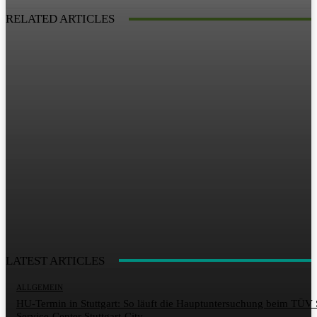
RELATED ARTICLES
LATEST ARTICLES
ALLGEMEIN
HU-Termin in Stuttgart: So läuft die Hauptuntersuchung beim TÜ
Service-Center Stuttgart-City