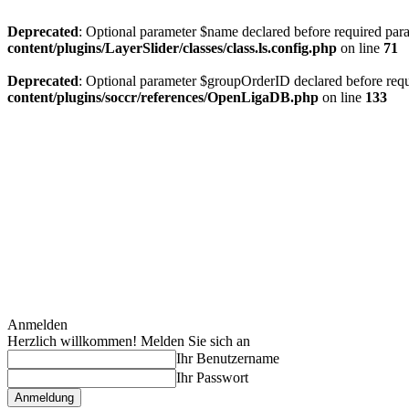
Deprecated
: Optional parameter $name declared before required param
content/plugins/LayerSlider/classes/class.ls.config.php
on line
71
Deprecated
: Optional parameter $groupOrderID declared before requi
content/plugins/soccr/references/OpenLigaDB.php
on line
133
Anmelden
Herzlich willkommen! Melden Sie sich an
Ihr Benutzername
Ihr Passwort