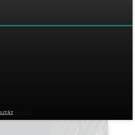
r Stuttgart-City
LITÄT