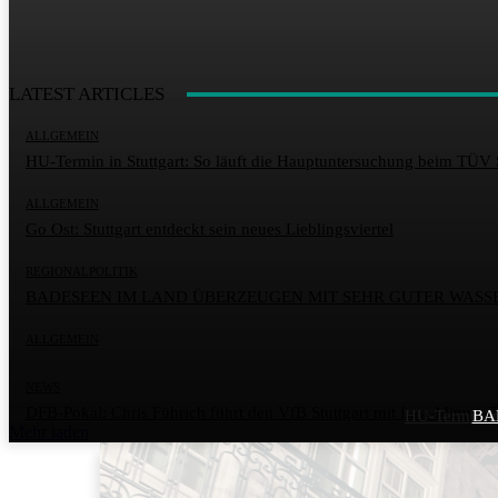
LATEST ARTICLES
ALLGEMEIN
HU-Termin in Stuttgart: So läuft die Hauptuntersuchung beim TÜV 
ALLGEMEIN
Go Ost: Stuttgart entdeckt sein neues Lieblingsviertel
REGIONALPOLITIK
BADESEEN IM LAND ÜBERZEUGEN MIT SEHR GUTER WASS
ALLGEMEIN
NEWS
DFB-Pokal: Chris Führich führt den VfB Stuttgart mit Last-Minute-T
HU-Termin in
BA
Mehr laden