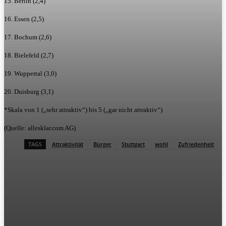
15. Berlin (2,4)
16. Essen (2,5)
17. Bochum (2,6)
18. Bielefeld (2,7)
19. Wuppertal (3,0)
20. Duisburg (3,1)
*Skala von 1 („sehr attraktiv“) bis 5 („gar nicht attraktiv“)
(Quelle: allesklar.com AG)
TAGS
Attraktivität
Bürger
Stuttgart
wohl
Zufriedenheit