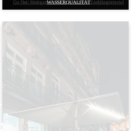
zum Sieg über 1. FC Kaiserslautern
Go Ost: Stuttgart entdeckt sein neues Lieblingsviertel
beim TÜV SÜD Service-Center Stuttgart-City
WASSERQUALITÄT
Mehr laden