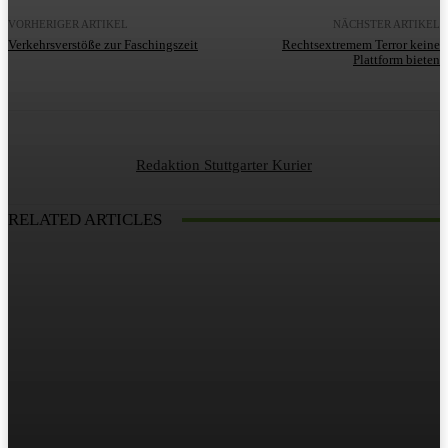
VORHERIGER ARTIKEL
NÄCHSTER ARTIKEL
Verkehrsverstöße zur Faschingszeit
Rechtsextremem Terror keine
Plattform bieten
Redaktion Stuttgarter Kurier
RELATED ARTICLES