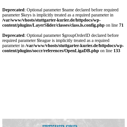
Deprecated
: Optional parameter $name declared before required
parameter $keys is implicitly treated as a required parameter in
/var/www/vhosts/stuttgarter-kurier.de/httpdocs/wp-
content/plugins/LayerSlider/classes/class.ls.config.php
on line
71
Deprecated
: Optional parameter $groupOrderID declared before
required parameter $league is implicitly treated as a required
parameter in
/var/www/vhosts/stuttgarter-kurier.de/httpdocs/wp-
content/plugins/soccr/references/OpenLigaDB.php
on line
133