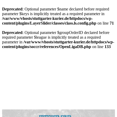
Deprecated
: Optional parameter $name declared before required
parameter $keys is implicitly treated as a required parameter in
/var/www/vhosts/stuttgarter-kurier.de/httpdocs/wp-
content/plugins/LayerSlider/classes/class.ls.config.php
on line
71
Deprecated
: Optional parameter $groupOrderID declared before
required parameter $league is implicitly treated as a required
parameter in
/var/www/vhosts/stuttgarter-kurier.de/httpdocs/wp-
content/plugins/soccr/references/OpenLigaDB.php
on line
133