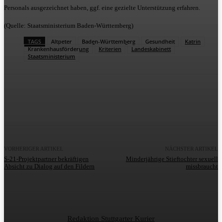
Personals ausgezeichnet haben, ggf. eine gezielte Unterstützung erfahren.
(Quelle: Staatsministerium Baden-Württemberg)
TAGS
Altpeter
Baden-Württemberg
Gesundheit
Katrin
Krankenhausförderung
Kriterien
Landeskabinett
Staatsministerium
VORHERIGER ARTIKEL
NÄCHSTER ARTIKEL
S-21-Projektpartner bekräftigen
Minderjährige Stieftochter sexuell
Absicht zu Dialog auf den Fildern
missbraucht
Redaktion Stuttgarter Kurier