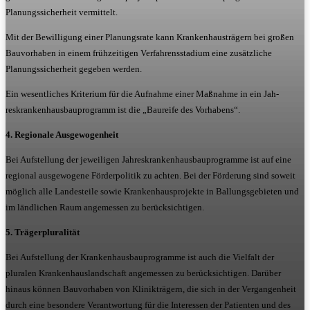
Planungssicherheit vermittelt.
Mit der Bewilligung einer Planungsrate kann Krankenhausträgern bei großen
Bauvorhaben in einem frühzeitigen Verfahrensstadium eine zusätzliche
Planungssicherheit gegeben werden.
Ein wesentliches Kriterium für die Aufnahme einer Maßnahme in ein Jah-
reskrankenhausbauprogramm ist die „Baureife des Vorhabens“.
4. Regionale Ausgewogenheit
Bei Aufstellung der jeweiligen Jahreskrankenhausbauprogramme ist auf eine
regional ausgewogene Förderpolitik zu achten. Bei der Förderung sind soweit
möglich alle Landesteile sowie Krankenhausprojekte in Ballungsgebieten und
im ländlichen Raum angemessen zu berücksichtigen.
5. Trägerpluralität
Bei Aufstellung der Krankenhausbauprogramme ist auch die Vielfalt der
pluralen Krankenhauslandschaft angemessen zu berücksichtigen. Darüber
hinaus können Bauvorhaben von Klinikträgern, die sich in der Vergangenheit
durch eine besondere Verantwortung für die Interessen der Patienten und des