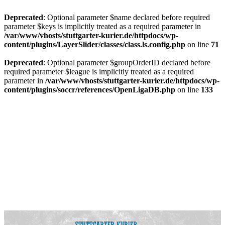
Deprecated
: Optional parameter $name declared before required
parameter $keys is implicitly treated as a required parameter in
/var/www/vhosts/stuttgarter-kurier.de/httpdocs/wp-
content/plugins/LayerSlider/classes/class.ls.config.php
on line
71
Deprecated
: Optional parameter $groupOrderID declared before
required parameter $league is implicitly treated as a required
parameter in
/var/www/vhosts/stuttgarter-kurier.de/httpdocs/wp-
content/plugins/soccr/references/OpenLigaDB.php
on line
133