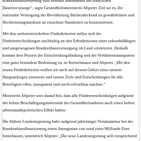
Krankenhausförderung sind zentrale Instrumente der staatlichen
Daseinsvorsorge“, sagte Gesundheitsministerin Altpeter. Ziel sei es, die
stationäre Versorgung der Bevölkerung flächendeckend zu gewährleisten und
Hochleistungsmedizin an einzelnen Standorten zu konzentrieren.
Mit den weiterentwickelten Förderkriterien sollen sich die
Förderentscheidungen nachhaltig an den Erfordernissen einer zukunftsfähigen
und ausgewogenen Krankenhausversorgung im Land orientieren. Deshalb
komme dem Prozess der Entscheidungsfindung und der Verfahrenstransparenz
eine ganz besondere Bedeutung zu, so Kretschmann und Altpeter. „Mit den
neuen Förderkriterien wollen wir auch auf diesem Gebiet eines unserer
Hauptanliegen umsetzen und unsere Ziele und Entscheidungen für alle
Beteiligten offen, transparent und nachvollziehbar machen.“
Ministerin Altpeter wies darauf hin, dass alle Förderentscheidungen aufgrund
der hohen Beschäftigungsintensität des Gesundheitssektors auch einen hohen
arbeitsmarktpolitischen Effekt haben.
Die frühere Landesregierung habe aufgrund jahrelanger Versäumnisse bei der
Krankenhausfinanzierung einen Antragsstau von rund einer Milliarde Euro
hinterlassen, unterstrich Altpeter. „Die neue Landesregierung will entsprechend