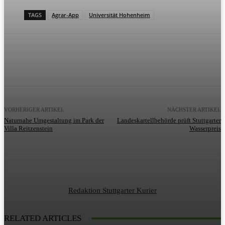
TAGS
Agrar-App
Universität Hohenheim
VORHERIGER ARTIKEL
NÄCHSTER ARTIKEL
Naturnahe Umgestaltung im Park der
Landeskartellbehörde prüft Stuttgarter
Villa Reitzenstein
Wasserpreis
Redaktion Stuttgarter Kurier
RELATED ARTICLES