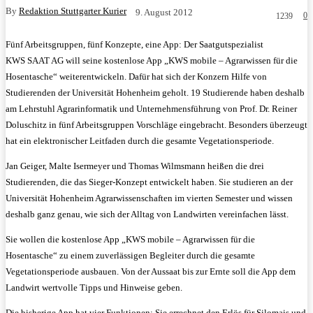
By
Redaktion Stuttgarter Kurier
9. August 2012
0
1239
Fünf Arbeitsgruppen, fünf Konzepte, eine App: Der Saatgutspezialist
KWS SAAT AG will seine kostenlose App „KWS mobile – Agrarwissen für die
Hosentasche“ weiterentwickeln. Dafür hat sich der Konzern Hilfe von
Studierenden der Universität Hohenheim geholt. 19 Studierende haben deshalb
am Lehrstuhl Agrarinformatik und Unternehmensführung von Prof. Dr. Reiner
Doluschitz in fünf Arbeitsgruppen Vorschläge eingebracht.
Besonders überzeugt
hat ein elektronischer Leitfaden durch die gesamte Vegetationsperiode.
Jan Geiger, Malte Isermeyer und Thomas Wilmsmann heißen die drei
Studierenden, die das Sieger-Konzept entwickelt haben. Sie studieren an der
Universität Hohenheim Agrarwissenschaften im vierten Semester und wissen
deshalb ganz genau, wie sich der Alltag von Landwirten vereinfachen lässt.
Sie wollen die kostenlose App „KWS mobile – Agrarwissen für die
Hosentasche“ zu einem zuverlässigen Begleiter durch die gesamte
Vegetationsperiode ausbauen. Von der Aussaat bis zur Ernte soll die App dem
Landwirt wertvolle Tipps und Hinweise geben.
Die bisherige App hat vier Funktionen: Sie errechnet den Erlös für Silomais und