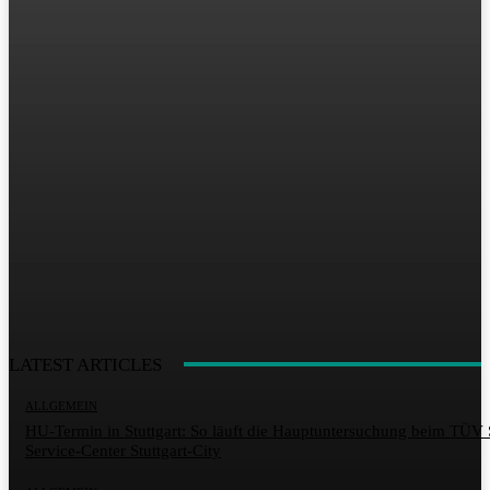
LATEST ARTICLES
ALLGEMEIN
HU-Termin in Stuttgart: So läuft die Hauptuntersuchung beim TÜ
Service-Center Stuttgart-City