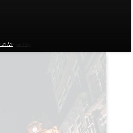
r Stuttgart-City
LITÄT