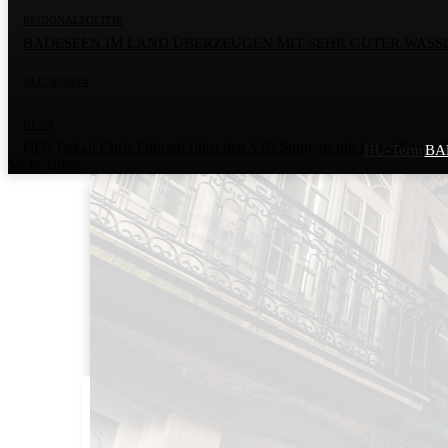
REGIONALPOLITIK
BADESEEN IM LAND ÜBERZEUGEN MIT SEHR GUTER WASS
ALLGEMEIN
NEWS
DFB-Pokal: Chris Führich führt den VfB Stuttgart mit Last-Minute-T
HU-Termin in
BA
Mehr laden