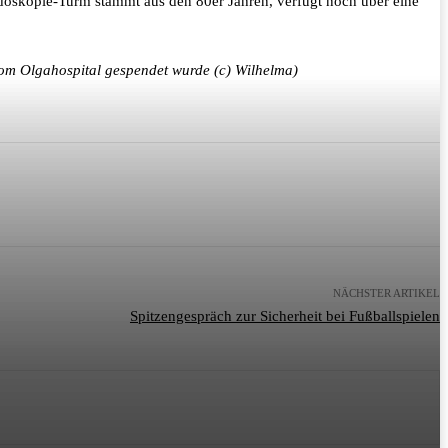
doskopie-Turm stammt aus den 80er Jahren, verfügt noch über eine
vom Olgahospital gespendet wurde (c) Wilhelma)
NÄCHSTER ARTIKEL
Spitzengespräch zur Sicherheit bei Fußballspielen