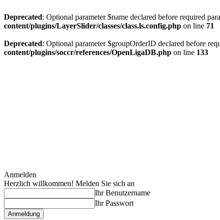
Deprecated
: Optional parameter $name declared before required param
content/plugins/LayerSlider/classes/class.ls.config.php
on line
71
Deprecated
: Optional parameter $groupOrderID declared before requi
content/plugins/soccr/references/OpenLigaDB.php
on line
133
Anmelden
Herzlich willkommen! Melden Sie sich an
Ihr Benutzername
Ihr Passwort