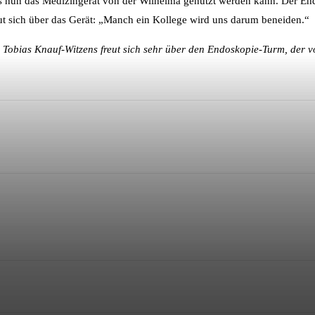
ass nun das Medizingerät von der Wilhelma genutzt werden kann. Der En
reut sich über das Gerät: „Manch ein Kollege wird uns darum beneiden.“
r. Tobias Knauf-Witzens freut sich sehr über den Endoskopie-Turm, der 