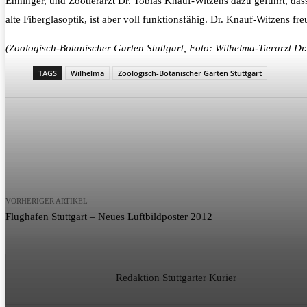
Enninger, und Zootierarzt Dr. Tobias Knauf-Witzens dazu geführt, d
alte Fiberglasoptik, ist aber voll funktionsfähig. Dr. Knauf-Witzens f
(Zoologisch-Botanischer Garten Stuttgart, Foto: Wilhelma-Tierarzt D
TAGS
Wilhelma
Zoologisch-Botanischer Garten Stuttgart
Teilen
VORHERIGER ARTIKEL
Flughafen Stuttgart – Neues Luftbildposter 2012
Redaktion Stuttgarter Kurier