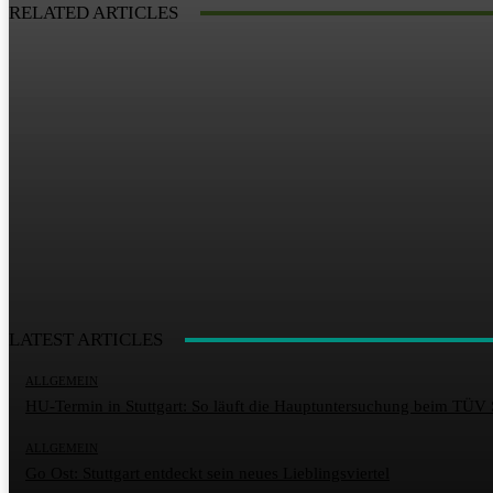
RELATED ARTICLES
LATEST ARTICLES
ALLGEMEIN
HU-Termin in Stuttgart: So läuft die Hauptuntersuchung beim TÜV 
ALLGEMEIN
Go Ost: Stuttgart entdeckt sein neues Lieblingsviertel