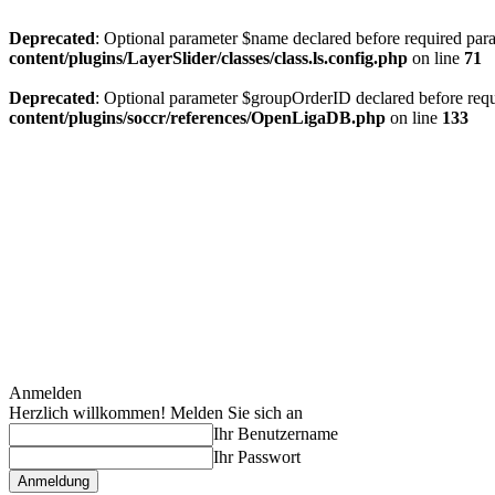
Deprecated
: Optional parameter $name declared before required param
content/plugins/LayerSlider/classes/class.ls.config.php
on line
71
Deprecated
: Optional parameter $groupOrderID declared before requi
content/plugins/soccr/references/OpenLigaDB.php
on line
133
Anmelden
Herzlich willkommen! Melden Sie sich an
Ihr Benutzername
Ihr Passwort