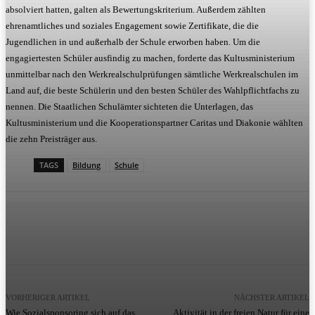
absolviert hatten, galten als Bewertungskriterium. Außerdem zählten
ehrenamtliches und soziales Engagement sowie Zertifikate, die die
Jugendlichen in und außerhalb der Schule erworben haben. Um die
engagiertesten Schüler ausfindig zu machen, forderte das Kultusministerium
unmittelbar nach den Werkrealschulprüfungen sämtliche Werkrealschulen im
Land auf, die beste Schülerin und den besten Schüler des Wahlpflichtfachs zu
nennen. Die Staatlichen Schulämter sichteten die Unterlagen, das
Kultusministerium und die Kooperationspartner Caritas und Diakonie wählten
die zehn Preisträger aus.
TAGS
Bildung
Schule
VORHERIGER ARTIKEL
NÄCHSTER ARTIKEL
Wie Sozialsponsoring sich auf das
Aktivität in der freien Natur für eine