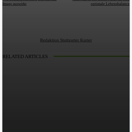
Image auswirkt
optimale Lebensbalance
Redaktion Stuttgarter Kurier
RELATED ARTICLES