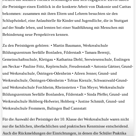
die Preisträger einen Einblick in die konkrete Arbeit von Diakonie und Caritas
bekommen: zusammen mit ihren Eltern und Lehrern besuchten sie den
Schlupfwinkel, eine Anlaufstelle für Kinder und Jugendliche, die in Stuttgart
auf der Straße leben, und lernten bei einer Stadtführung mit Menschen mit
Behinderung neue Perspektiven kennen.
Zu den Preisträgern gehören: • Martin Baumann, Werkrealschule
Bildungszentrum Seefälle Bonladen, Filderstadt • Tamara Berenji,
Gemeinschaftsschule, Klettgau • Katharina Diehl, Seewiesenschule, Esslingen
am Neckar • Pauline Fritz, Keplerschule, Freudenstadt • Antonia Gärtner, Grund-
und Werkrealschule, Östringen-Odenheim • Aileen Jenner, Grund- und
Werkrealschule, Östringen-Odenheim • Tobias Kienzle, Schwarzwald-Grund-
und Werkrealschule Forchheim, Rheinstetten • Tim Meyer, Werkrealschule
Bildungszentrum Seefälle Bonlanden, Filderstadt • Sinda Pfeffer, Grund- und
Werkrealschule Hohberg-Hofweier, Hohberg • Justine Schmidt, Grund- und
Werkrealschule Frommern, Balingen Bad Cannstatt
Für die Auswahl der Preisträger der 10. Klasse der Werkrealschule waren nicht
nur die fachlichen, überfachlichen und praktischen Kenntnisse entscheidend.
Auch die Rückmeldungen der Einrichtungen, in denen die Schüler Praktika