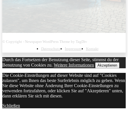
© Copyright - Newspaper WordPress Theme by TagDiv
Datenschutz
Impressum
Kontakt
Durch das Fortsetzen der Benutzung dieser Seite, stimmst du der
Benutzung von Cookies zu.
Weitere Informationen
Akzeptieren
Die Cookie-Einstellungen auf dieser Website sind auf "Cookies
zulassen", um Ihnen das beste Surferlebnis möglich zu geben. Wenn
Sie diese Website ohne Änderung Ihrer Cookie-Einstellungen zu
verwenden fortzufahren, oder klicken Sie auf "Akzeptieren" unten,
dann erklären Sie sich mit diesen.
Schließen