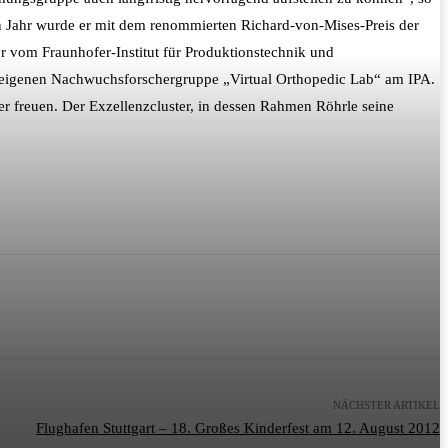
en Jahr wurde er mit dem renommierten Richard-von-Mises-Preis der
 vom Fraunhofer-Institut für Produktionstechnik und
er eigenen Nachwuchsforschergruppe „Virtual Orthopedic Lab“ am IPA.
er freuen. Der Exzellenzcluster, in dessen Rahmen Röhrle seine
NÄCHSTER ARTIKEL
Flughafen Stuttgart – 18. Großes Kinderfest am 12. August 2012