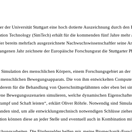
ler der Universität Stuttgart eine hoch dotierte Auszeichnung durch d
lation Technology (SimTech) erhält für die kommenden fünf Jahre mehr 
 der bereits mehrfach ausgezeichnete Nachwuchswissenschaftler seine 
angenen Jahr zeichnete der Europäische Forschungsrat die Stuttgarter 
en Simulation des menschlichen Körpers, einem Forschungsgebiet an der
es menschlichen Bewegungsapparats. Die von ihm entwickelten Computer
er anderem für die Behandlung von Querschnittsgelähmten oder eben bei
ene Bewegungsszenarien simulieren, welche dynamischen Eigenschaften
umpf und Schaft leisten“, erklärt Oliver Röhrle. Notwendig sind Simul
nden sind, um alle entwicklungstechnisch notwendigen Schlüsse ziehen
ion können diese an jeder Stelle und eventuell auch in Kombination mi
rschungsarbeiten. Die Fördergelder helfen mir, meine Biomechanik-Fors