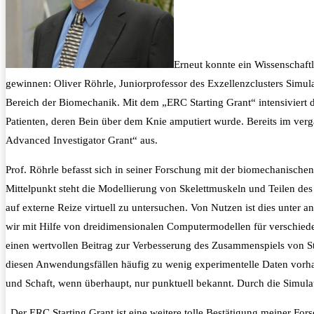
Erneut konnte ein Wissenschaft
gewinnen: Oliver Röhrle, Juniorprofessor des Exzellenzclusters Simu
Bereich der Biomechanik.
Mit dem „ERC Starting Grant“ intensiviert
Patienten, deren Bein über dem Knie amputiert wurde. Bereits im verg
Advanced Investigator Grant“ aus.
Prof. Röhrle befasst sich in seiner Forschung mit der biomechanisch
Mittelpunkt steht die Modellierung von Skelettmuskeln und Teilen d
auf externe Reize virtuell zu untersuchen. Von Nutzen ist dies unt
wir mit Hilfe von dreidimensionalen Computermodellen für verschied
einen wertvollen Beitrag zur Verbesserung des Zusammenspiels von St
diesen Anwendungsfällen häufig zu wenig experimentelle Daten vorha
und Schaft, wenn überhaupt, nur punktuell bekannt. Durch die Simulat
„Der ERC Starting Grant ist eine weitere tolle Bestätigung meiner Fo