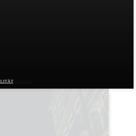
r Stuttgart-City
LITÄT