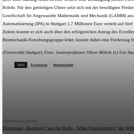
Röhrle. Für den gebürtigen Ulmer setzt sich mit der bewilligten Förd
Gesellschaft für Angewandte Mathematik und Mechanik (GAMM) ausgez
Automatisierung (IPA) in Stuttgart 1,7 Millionen Euro verteilt auf 
Zuletzt konnte er sich auch über den erfolgreichen Antrag des Exzell
Biomechanik-Forschungsgruppe leitet, konnte dabei eine Förderung fü
(Universität Stuttgart, Foto: Juniorprofessor Oliver Röhrle (c) Uni Stu
TAGS
Forschung
Wissenschaft
Teilen
VORHERIGER ARTIKEL
Thementag „Raubtiere“ aus der Reihe „Wilde Wochenenden“ der Wil