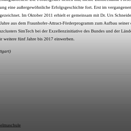
erung eine außergewöhnliche Erfolgsgeschichte fort. Erst im vergangen
eichnet. Im Oktober 2011 erhielt er gemeinsam mit Dr. Urs Schneider
fünf Jahre aus dem Fraunhofer-Attract-Förderprogramm zum Aufbau sein
enzclusters SimTech bei der Exzellenzinitiative des Bundes und der Länd
r weitere fünf Jahre bis 2017 einwerben.
ttgart)
helmaschule