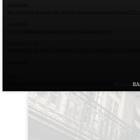
ALLGEMEIN
HU-Termin in Stuttgart: So läuft die Hauptuntersuchung beim TÜV 
ALLGEMEIN
Go Ost: Stuttgart entdeckt sein neues Lieblingsviertel
REGIONALPOLITIK
BADESEEN IM LAND ÜBERZEUGEN MIT SEHR GUTER WASS
ALLGEMEIN
NEWS
DFB-Pokal: Chris Führich führt den VfB Stuttgart mit Last-Minute-T
HU-Termin in
BA
Mehr laden