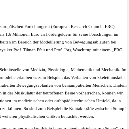
en Europäischen Forschungsrat (European Research Council, ERC)
als 1,6 Millionen Euro an Fördergeldern für seine Forschungen im
Arbeiten im Bereich der Modellierung von Bewegungsabläufen bei
Physiker Prof. Tilman Pfau und Prof. Jörg Wrachtrup mit einem „ERC
 Schnittstelle von Medizin, Physiologie, Mathematik und Mechanik. Im
modelle erlauben es zum Beispiel, das Verhalten von Skelettmuskeln
 simulierten Bewegungsabläufen von beinamputierten Menschen. „Indem
 in der Muskulatur der betroffenen Beine vorherrschen, können wir
ationen im medizinischen oder orthopädietechnischen Umfeld, da in
 zu können. So sind zum Beispiel die Kontaktkräfte zwischen Stumpf
t weiteren physikalischen Größen betrachtet werden.
chungsgruppe auch langfristig hervorragend aufstellen zu können“, so