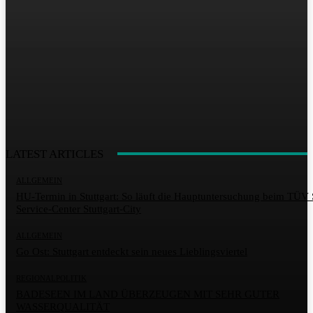
LATEST ARTICLES
ALLGEMEIN
HU-Termin in Stuttgart: So läuft die Hauptuntersuchung beim TÜ
Service-Center Stuttgart-City
ALLGEMEIN
Go Ost: Stuttgart entdeckt sein neues Lieblingsviertel
REGIONALPOLITIK
BADESEEN IM LAND ÜBERZEUGEN MIT SEHR GUTER
WASSERQUALITÄT