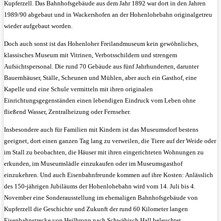
Kupferzell. Das Bahnhofsgebäude aus dem Jahr 1892 war dort in den Jahren
1989/90 abgebaut und in Wackershofen an der Hohenlohebahn originalgetreu
wieder aufgebaut worden.
Doch auch sonst ist das Hohenloher Freilandmuseum kein gewöhnliches,
klassisches Museum mit Vitrinen, Verbotsschildern und strengem
Aufsichtspersonal. Die rund 70 Gebäude aus fünf Jahrhunderten, darunter
Bauernhäuser, Ställe, Scheunen und Mühlen, aber auch ein Gasthof, eine
Kapelle und eine Schule vermitteln mit ihren originalen
Einrichtungsgegenständen einen lebendigen Eindruck vom Leben ohne
fließend Wasser, Zentralheizung oder Fernseher.
Insbesondere auch für Familien mit Kindern ist das Museumsdorf bestens
geeignet, dort einen ganzen Tag lang zu verweilen, die Tiere auf der Weide oder
im Stall zu beobachten, die Häuser mit ihren eingerichteten Wohnungen zu
erkunden, im Museumslädle einzukaufen oder im Museumsgasthof
einzukehren. Und auch Eisenbahnfreunde kommen auf ihre Kosten: Anlässlich
des 150-jährigen Jubiläums der Hohenlohebahn wird vom 14. Juli bis 4.
November eine Sonderausstellung im ehemaligen Bahnhofsgebäude von
Kupferzell die Geschichte und Zukunft der rund 60 Kilometer langen
Eisenbahnstrecke von Heilbronn nach Schwäbisch Hall beleuchtet.