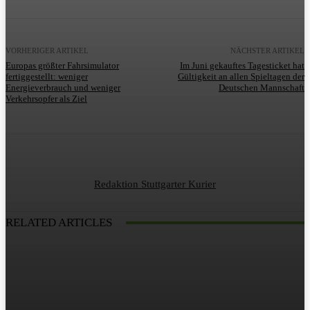
VORHERIGER ARTIKEL
NÄCHSTER ARTIKEL
Europas größter Fahrsimulator
Im Juni gekauftes Tagesticket hat
fertiggestellt: weniger
Gültigkeit an allen Spieltagen der
Energieverbrauch und weniger
Deutschen Mannschaft
Verkehrsopfer als Ziel
Redaktion Stuttgarter Kurier
RELATED ARTICLES