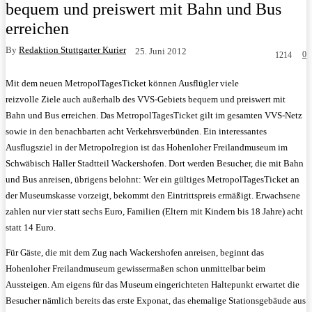
bequem und preiswert mit Bahn und Bus
erreichen
By
Redaktion Stuttgarter Kurier
25. Juni 2012
0
1214
Mit dem neuen MetropolTagesTicket können Ausflügler viele
reizvolle Ziele auch außerhalb des VVS-Gebiets bequem und preiswert mit
Bahn und Bus erreichen. Das MetropolTagesTicket gilt im gesamten VVS-Netz
sowie in den benachbarten acht Verkehrsverbünden. Ein interessantes
Ausflugsziel in der Metropolregion ist das Hohenloher Freilandmuseum im
Schwäbisch Haller Stadtteil Wackershofen.
Dort werden Besucher, die mit Bahn
und Bus anreisen, übrigens belohnt: Wer ein gültiges MetropolTagesTicket an
der Museumskasse vorzeigt, bekommt den Eintrittspreis ermäßigt. Erwachsene
zahlen nur vier statt sechs Euro, Familien (Eltern mit Kindern bis 18 Jahre) acht
statt 14 Euro.
Für Gäste, die mit dem Zug nach Wackershofen anreisen, beginnt das
Hohenloher Freilandmuseum gewissermaßen schon unmittelbar beim
Aussteigen. Am eigens für das Museum eingerichteten Haltepunkt erwartet die
Besucher nämlich bereits das erste Exponat, das ehemalige Stationsgebäude aus