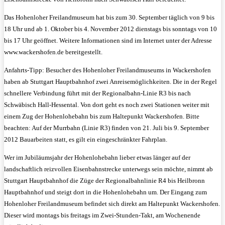
Das Hohenloher Freilandmuseum hat bis zum 30. September täglich von 9 bis
18 Uhr und ab 1. Oktober bis 4. November 2012 dienstags bis sonntags von 10
bis 17 Uhr geöffnet. Weitere Informationen sind im Internet unter der Adresse
www.wackershofen.de bereitgestellt.
Anfahrts-Tipp: Besucher des Hohenloher Freilandmuseums in Wackershofen
haben ab Stuttgart Hauptbahnhof zwei Anreisemöglichkeiten. Die in der Regel
schnellere Verbindung führt mit der Regionalbahn-Linie R3 bis nach
Schwäbisch Hall-Hessental. Von dort geht es noch zwei Stationen weiter mit
einem Zug der Hohenlohebahn bis zum Haltepunkt Wackershofen. Bitte
beachten: Auf der Murrbahn (Linie R3) finden von 21. Juli bis 9. September
2012 Bauarbeiten statt, es gilt ein eingeschränkter Fahrplan.
Wer im Jubiläumsjahr der Hohenlohebahn lieber etwas länger auf der
landschaftlich reizvollen Eisenbahnstrecke unterwegs sein möchte, nimmt ab
Stuttgart Hauptbahnhof die Züge der Regionalbahnlinie R4 bis Heilbronn
Hauptbahnhof und steigt dort in die Hohenlohebahn um. Der Eingang zum
Hohenloher Freilandmuseum befindet sich direkt am Haltepunkt Wackershofen.
Dieser wird montags bis freitags im Zwei-Stunden-Takt, am Wochenende