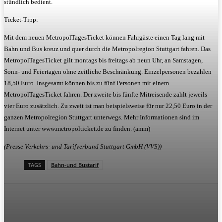
stündlich bedient.
Ticket-Tipp:
Mit dem neuen MetropolTagesTicket können Fahrgäste einen Tag lang mit
Bahn und Bus kreuz und quer durch die Metropolregion Stuttgart fahren. Das
MetropolTagesTicket gilt montags bis freitags ab neun Uhr, an Samstagen,
Sonn- und Feiertagen ohne zeitliche Beschränkung. Einzelpersonen bezahlen
18,50 Euro. Insgesamt können bis zu fünf Personen mit einem
MetropolTagesTicket fahren. Der zweite bis fünfte Mitreisende zahlt jeweils
vier Euro zusätzlich. Zu zweit ist man beispielsweise für nur 22,50 Euro in der
ganzen Metropolregion Stuttgart unterwegs. Mehr Informationen sind im
Internet unter www.metropolticket.de zu finden. (amm)
(Presse Verkehrs- und Tarifverbund Stuttgart GmbH (VVS))
TAGS
Bahn-und Bustarif