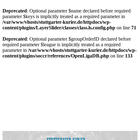
Deprecated
: Optional parameter $name declared before required
parameter $keys is implicitly treated as a required parameter in
/var/www/vhosts/stuttgarter-kurier.de/httpdocs/wp-
content/plugins/LayerSlider/classes/class.ls.config.php
on line
71
Deprecated
: Optional parameter $groupOrderID declared before
required parameter $league is implicitly treated as a required
parameter in
/var/www/vhosts/stuttgarter-kurier.de/httpdocs/wp-
content/plugins/soccr/references/OpenLigaDB.php
on line
133