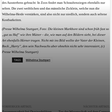
des Aussterbens gebracht. In Zoos findet man Schraubenziegen ebenfalls nur
selten. Die zwei weiblichen und das männliche Zicklein, welche nun die
Wilhelma-Herde verstärken, sind also nicht nur niedlich, sondern auch seltene
Kostbarkeiten.
(Presse Wilhelma Stuttgart, Foto: Die kleinen Markhore sind schon früh fast so
„gut zu Huf“ wie ihre Mütter – die, wie man auf den Bildern sieht, bei dieser
Art ebenfalls Hörner tragen. Nicht mit ins Bild wollte der Vater der Kleinen,
Bock „Harry“, den sein Nachwuchs aber ohnehin nicht sehr interessiert, (c)
Presse Wilhelma Stuttgart)
TAGS
Wilhelma Stuttgart
VORHERIGER ARTIKEL
NÄCHSTER ARTIKEL
Zusammenarbeit bei Dopingdelikten
Tag der Wissenschaft auf dem Campus