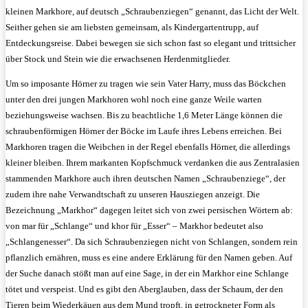
kleinen Markhore, auf deutsch „Schraubenziegen“ genannt, das Licht der Welt.
Seither gehen sie am liebsten gemeinsam, als Kindergartentrupp, auf
Entdeckungsreise. Dabei bewegen sie sich schon fast so elegant und trittsicher
über Stock und Stein wie die erwachsenen Herdenmitglieder.
Um so imposante Hörner zu tragen wie sein Vater Harry, muss das Böckchen
unter den drei jungen Markhoren wohl noch eine ganze Weile warten
beziehungsweise wachsen. Bis zu beachtliche 1,6 Meter Länge können die
schraubenförmigen Hörner der Böcke im Laufe ihres Lebens erreichen. Bei
Markhoren tragen die Weibchen in der Regel ebenfalls Hörner, die allerdings
kleiner bleiben. Ihrem markanten Kopfschmuck verdanken die aus Zentralasien
stammenden Markhore auch ihren deutschen Namen „Schraubenziege“, der
zudem ihre nahe Verwandtschaft zu unseren Hausziegen anzeigt. Die
Bezeichnung „Markhor“ dagegen leitet sich von zwei persischen Wörtern ab:
von mar für „Schlange“ und khor für „Esser“ – Markhor bedeutet also
„Schlangenesser“. Da sich Schraubenziegen nicht von Schlangen, sondern rein
pflanzlich ernähren, muss es eine andere Erklärung für den Namen geben. Auf
der Suche danach stößt man auf eine Sage, in der ein Markhor eine Schlange
tötet und verspeist. Und es gibt den Aberglauben, dass der Schaum, der den
Tieren beim Wiederkäuen aus dem Mund tropft, in getrockneter Form als