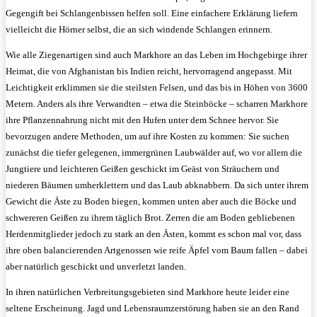
Gegengift bei Schlangenbissen helfen soll. Eine einfachere Erklärung liefern
vielleicht die Hörner selbst, die an sich windende Schlangen erinnern.
Wie alle Ziegenartigen sind auch Markhore an das Leben im Hochgebirge ihrer
Heimat, die von Afghanistan bis Indien reicht, hervorragend angepasst. Mit
Leichtigkeit erklimmen sie die steilsten Felsen, und das bis in Höhen von 3600
Metern. Anders als ihre Verwandten – etwa die Steinböcke – scharren Markhore
ihre Pflanzennahrung nicht mit den Hufen unter dem Schnee hervor. Sie
bevorzugen andere Methoden, um auf ihre Kosten zu kommen: Sie suchen
zunächst die tiefer gelegenen, immergrünen Laubwälder auf, wo vor allem die
Jungtiere und leichteren Geißen geschickt im Geäst von Sträuchern und
niederen Bäumen umherklettern und das Laub abknabbern. Da sich unter ihrem
Gewicht die Äste zu Boden biegen, kommen unten aber auch die Böcke und
schwereren Geißen zu ihrem täglich Brot. Zerren die am Boden gebliebenen
Herdenmitglieder jedoch zu stark an den Ästen, kommt es schon mal vor, dass
ihre oben balancierenden Artgenossen wie reife Äpfel vom Baum fallen – dabei
aber natürlich geschickt und unverletzt landen.
In ihren natürlichen Verbreitungsgebieten sind Markhore heute leider eine
seltene Erscheinung. Jagd und Lebensraumzerstörung haben sie an den Rand