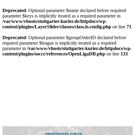
Deprecated
: Optional parameter $name declared before required
parameter $keys is implicitly treated as a required parameter in
/var/www/vhosts/stuttgarter-kurier.de/httpdocs/wp-
content/plugins/LayerSlider/classes/class.ls.config.php
on line
71
Deprecated
: Optional parameter $groupOrderID declared before
required parameter $league is implicitly treated as a required
parameter in
/var/www/vhosts/stuttgarter-kurier.de/httpdocs/wp-
content/plugins/soccr/references/OpenLigaDB.php
on line
133