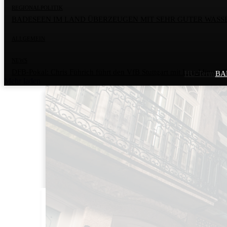
REGIONALPOLITIK
BADESEEN IM LAND ÜBERZEUGEN MIT SEHR GUTER WASS
ALLGEMEIN
NEWS
DFB-Pokal: Chris Führich führt den VfB Stuttgart mit Last-Minute-T
HU-Termin in
BA
Mehr laden