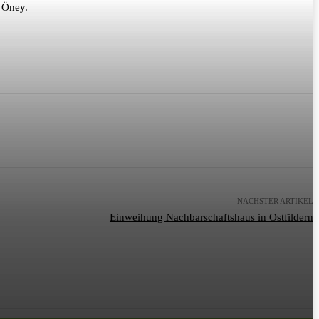
e Öney.
NÄCHSTER ARTIKEL
Einweihung Nachbarschaftshaus in Ostfildern