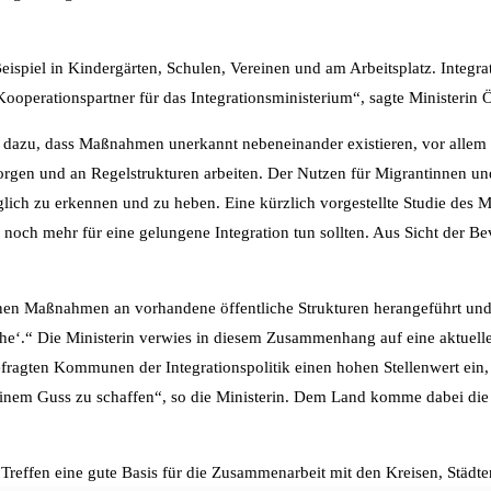
Beispiel in Kindergärten, Schulen, Vereinen und am Arbeitsplatz. Integ
ooperationspartner für das Integrationsministerium“, sagte Ministerin 
 dazu, dass Maßnahmen unerkannt nebeneinander existieren, vor allem 
orgen und an Regelstrukturen arbeiten. Der Nutzen für Migrantinnen und 
ich zu erkennen und zu heben. Eine kürzlich vorgestellte Studie des Mi
n noch mehr für eine gelungene Integration tun sollten. Aus Sicht der
elnen Maßnahmen an vorhandene öffentliche Strukturen herangeführt un
e‘.“ Die Ministerin verwies in diesem Zusammenhang auf eine aktuelle
ragten Kommunen der Integrationspolitik einen hohen Stellenwert ein, f
inem Guss zu schaffen“, so die Ministerin. Dem Land komme dabei die 
 Treffen eine gute Basis für die Zusammenarbeit mit den Kreisen, Städ