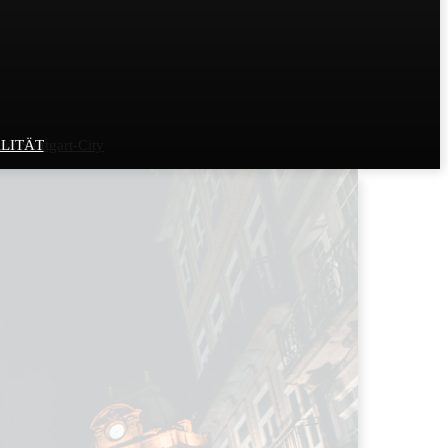
r Stuttgart-City
LITÄT