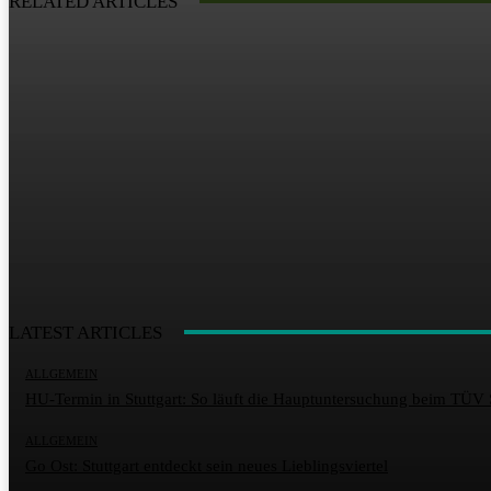
RELATED ARTICLES
LATEST ARTICLES
ALLGEMEIN
HU-Termin in Stuttgart: So läuft die Hauptuntersuchung beim TÜV 
ALLGEMEIN
Go Ost: Stuttgart entdeckt sein neues Lieblingsviertel