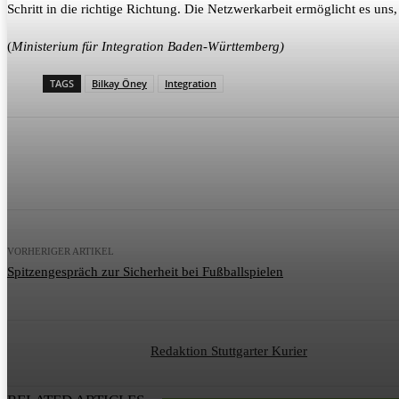
Schritt in die richtige Richtung. Die Netzwerkarbeit ermöglicht es uns,
(
Ministerium für Integration Baden-Württemberg)
TAGS
Bilkay Öney
Integration
Teilen
VORHERIGER ARTIKEL
Spitzengespräch zur Sicherheit bei Fußballspielen
Redaktion Stuttgarter Kurier