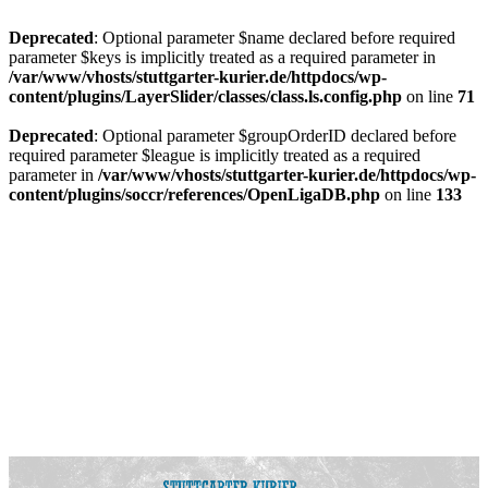
Deprecated
: Optional parameter $name declared before required
parameter $keys is implicitly treated as a required parameter in
/var/www/vhosts/stuttgarter-kurier.de/httpdocs/wp-
content/plugins/LayerSlider/classes/class.ls.config.php
on line
71
Deprecated
: Optional parameter $groupOrderID declared before
required parameter $league is implicitly treated as a required
parameter in
/var/www/vhosts/stuttgarter-kurier.de/httpdocs/wp-
content/plugins/soccr/references/OpenLigaDB.php
on line
133