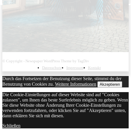
© Copyright - Newspaper WordPress Theme by TagDiv
Datenschutz
Impressum
Kontakt
Durch das Fortsetzen der Benutzung dieser Seite, stimmst du der
Benutzung von Cookies zu.
Weitere Informationen
Akzeptieren
Die Cookie-Einstellungen auf dieser Website sind auf "Cookies
zulassen", um Ihnen das beste Surferlebnis möglich zu geben. Wenn
Sie diese Website ohne Änderung Ihrer Cookie-Einstellungen zu
verwenden fortzufahren, oder klicken Sie auf "Akzeptieren" unten,
dann erklären Sie sich mit diesen.
Schließen