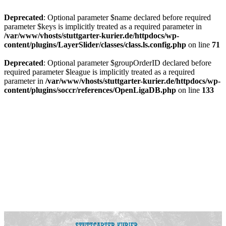
Deprecated
: Optional parameter $name declared before required
parameter $keys is implicitly treated as a required parameter in
/var/www/vhosts/stuttgarter-kurier.de/httpdocs/wp-
content/plugins/LayerSlider/classes/class.ls.config.php
on line
71
Deprecated
: Optional parameter $groupOrderID declared before
required parameter $league is implicitly treated as a required
parameter in
/var/www/vhosts/stuttgarter-kurier.de/httpdocs/wp-
content/plugins/soccr/references/OpenLigaDB.php
on line
133