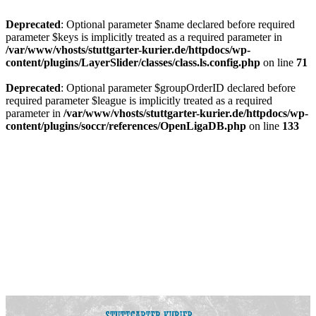
Deprecated
: Optional parameter $name declared before required
parameter $keys is implicitly treated as a required parameter in
/var/www/vhosts/stuttgarter-kurier.de/httpdocs/wp-
content/plugins/LayerSlider/classes/class.ls.config.php
on line
71
Deprecated
: Optional parameter $groupOrderID declared before
required parameter $league is implicitly treated as a required
parameter in
/var/www/vhosts/stuttgarter-kurier.de/httpdocs/wp-
content/plugins/soccr/references/OpenLigaDB.php
on line
133