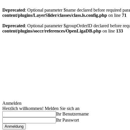
Deprecated
: Optional parameter $name declared before required param
content/plugins/LayerSlider/classes/class.ls.config.php
on line
71
Deprecated
: Optional parameter $groupOrderID declared before requi
content/plugins/soccr/references/OpenLigaDB.php
on line
133
Anmelden
Herzlich willkommen! Melden Sie sich an
Ihr Benutzername
Ihr Passwort