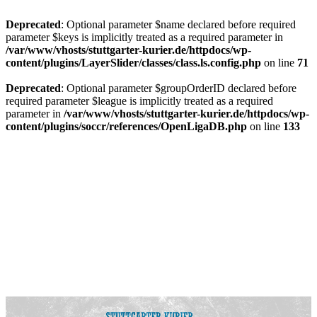
Deprecated
: Optional parameter $name declared before required
parameter $keys is implicitly treated as a required parameter in
/var/www/vhosts/stuttgarter-kurier.de/httpdocs/wp-
content/plugins/LayerSlider/classes/class.ls.config.php
on line
71
Deprecated
: Optional parameter $groupOrderID declared before
required parameter $league is implicitly treated as a required
parameter in
/var/www/vhosts/stuttgarter-kurier.de/httpdocs/wp-
content/plugins/soccr/references/OpenLigaDB.php
on line
133