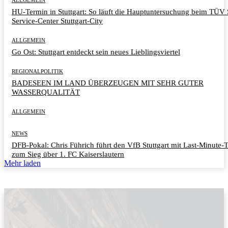
HU-Termin in Stuttgart: So läuft die Hauptuntersuchung beim TÜ
Service-Center Stuttgart-City
ALLGEMEIN
Go Ost: Stuttgart entdeckt sein neues Lieblingsviertel
REGIONALPOLITIK
BADESEEN IM LAND ÜBERZEUGEN MIT SEHR GUTER
WASSERQUALITÄT
ALLGEMEIN
NEWS
DFB-Pokal: Chris Führich führt den VfB Stuttgart mit Last-Minute-
zum Sieg über 1. FC Kaiserslautern
Mehr laden