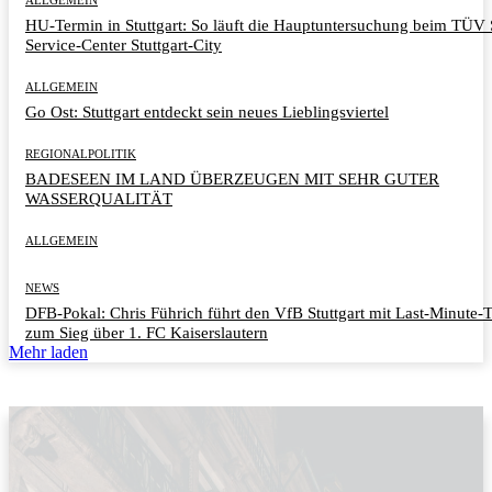
HU-Termin in Stuttgart: So läuft die Hauptuntersuchung beim TÜ
Service-Center Stuttgart-City
ALLGEMEIN
Go Ost: Stuttgart entdeckt sein neues Lieblingsviertel
REGIONALPOLITIK
BADESEEN IM LAND ÜBERZEUGEN MIT SEHR GUTER
WASSERQUALITÄT
ALLGEMEIN
NEWS
DFB-Pokal: Chris Führich führt den VfB Stuttgart mit Last-Minute-
zum Sieg über 1. FC Kaiserslautern
Mehr laden