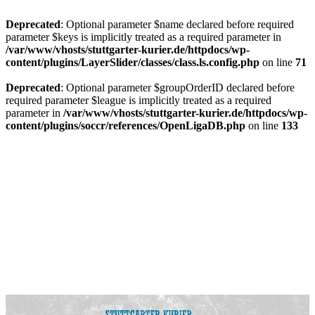
Deprecated
: Optional parameter $name declared before required
parameter $keys is implicitly treated as a required parameter in
/var/www/vhosts/stuttgarter-kurier.de/httpdocs/wp-
content/plugins/LayerSlider/classes/class.ls.config.php
on line
71
Deprecated
: Optional parameter $groupOrderID declared before
required parameter $league is implicitly treated as a required
parameter in
/var/www/vhosts/stuttgarter-kurier.de/httpdocs/wp-
content/plugins/soccr/references/OpenLigaDB.php
on line
133