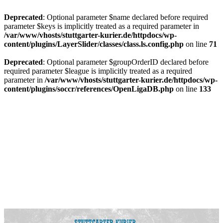
Deprecated
: Optional parameter $name declared before required
parameter $keys is implicitly treated as a required parameter in
/var/www/vhosts/stuttgarter-kurier.de/httpdocs/wp-
content/plugins/LayerSlider/classes/class.ls.config.php
on line
71
Deprecated
: Optional parameter $groupOrderID declared before
required parameter $league is implicitly treated as a required
parameter in
/var/www/vhosts/stuttgarter-kurier.de/httpdocs/wp-
content/plugins/soccr/references/OpenLigaDB.php
on line
133