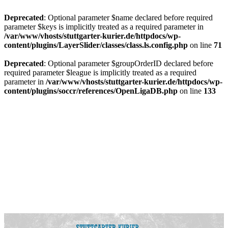
Deprecated
: Optional parameter $name declared before required
parameter $keys is implicitly treated as a required parameter in
/var/www/vhosts/stuttgarter-kurier.de/httpdocs/wp-
content/plugins/LayerSlider/classes/class.ls.config.php
on line
71
Deprecated
: Optional parameter $groupOrderID declared before
required parameter $league is implicitly treated as a required
parameter in
/var/www/vhosts/stuttgarter-kurier.de/httpdocs/wp-
content/plugins/soccr/references/OpenLigaDB.php
on line
133