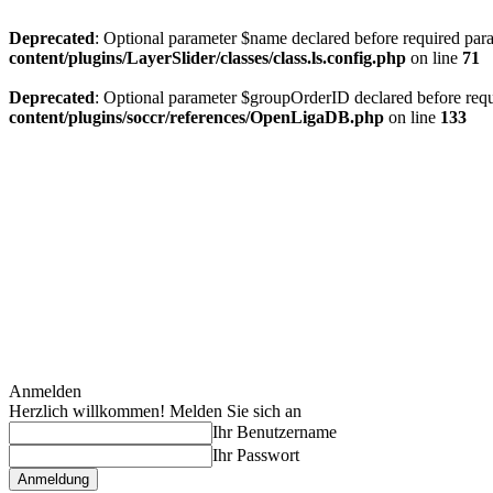
Deprecated
: Optional parameter $name declared before required param
content/plugins/LayerSlider/classes/class.ls.config.php
on line
71
Deprecated
: Optional parameter $groupOrderID declared before requi
content/plugins/soccr/references/OpenLigaDB.php
on line
133
Anmelden
Herzlich willkommen! Melden Sie sich an
Ihr Benutzername
Ihr Passwort