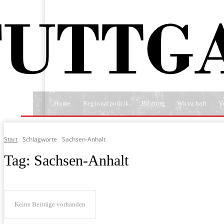
Home
Regionalpolitik
Bildung
Wirtschaft
V
Start
Schlagworte
Sachsen-Anhalt
Tag:
Sachsen-Anhalt
Keine Beiträge vorhanden