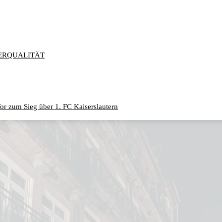
ERQUALITÄT
or zum Sieg über 1. FC Kaiserslautern