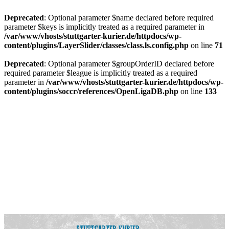
Deprecated
: Optional parameter $name declared before required
parameter $keys is implicitly treated as a required parameter in
/var/www/vhosts/stuttgarter-kurier.de/httpdocs/wp-
content/plugins/LayerSlider/classes/class.ls.config.php
on line
71
Deprecated
: Optional parameter $groupOrderID declared before
required parameter $league is implicitly treated as a required
parameter in
/var/www/vhosts/stuttgarter-kurier.de/httpdocs/wp-
content/plugins/soccr/references/OpenLigaDB.php
on line
133