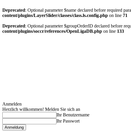
Deprecated
: Optional parameter $name declared before required param
content/plugins/LayerSlider/classes/class.ls.config.php
on line
71
Deprecated
: Optional parameter $groupOrderID declared before requi
content/plugins/soccr/references/OpenLigaDB.php
on line
133
Anmelden
Herzlich willkommen! Melden Sie sich an
Ihr Benutzername
Ihr Passwort