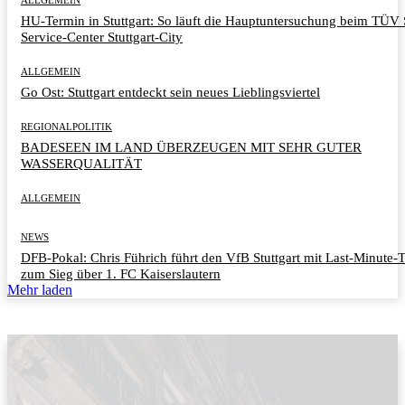
HU-Termin in Stuttgart: So läuft die Hauptuntersuchung beim TÜ
Service-Center Stuttgart-City
ALLGEMEIN
Go Ost: Stuttgart entdeckt sein neues Lieblingsviertel
REGIONALPOLITIK
BADESEEN IM LAND ÜBERZEUGEN MIT SEHR GUTER
WASSERQUALITÄT
ALLGEMEIN
NEWS
DFB-Pokal: Chris Führich führt den VfB Stuttgart mit Last-Minute-
zum Sieg über 1. FC Kaiserslautern
Mehr laden