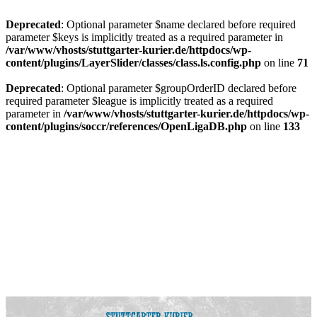
Deprecated
: Optional parameter $name declared before required
parameter $keys is implicitly treated as a required parameter in
/var/www/vhosts/stuttgarter-kurier.de/httpdocs/wp-
content/plugins/LayerSlider/classes/class.ls.config.php
on line
71
Deprecated
: Optional parameter $groupOrderID declared before
required parameter $league is implicitly treated as a required
parameter in
/var/www/vhosts/stuttgarter-kurier.de/httpdocs/wp-
content/plugins/soccr/references/OpenLigaDB.php
on line
133