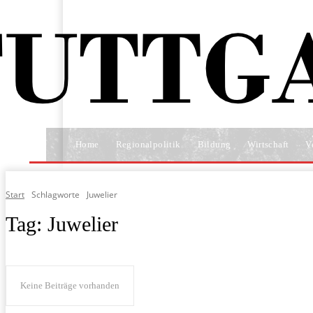
Home
Regionalpolitik
Bildung
Wirtschaft
V
Start
Schlagworte
Juwelier
Tag:
Juwelier
Keine Beiträge vorhanden