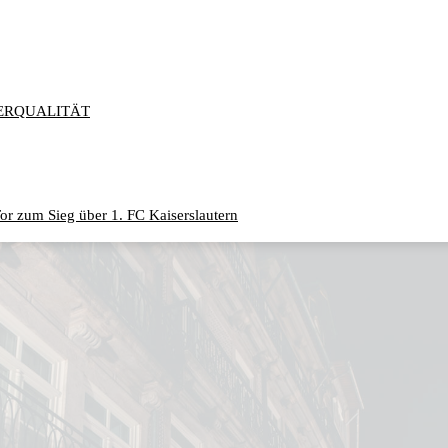
ERQUALITÄT
or zum Sieg über 1. FC Kaiserslautern